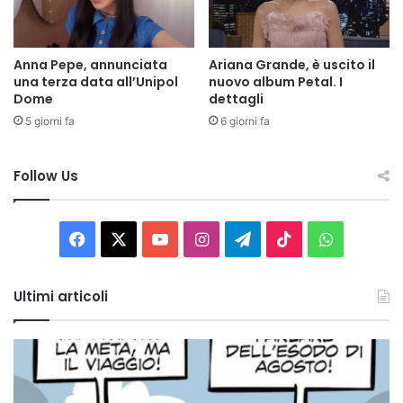
Anna Pepe, annunciata
Ariana Grande, è uscito il
una terza data all’Unipol
nuovo album Petal. I
Dome
dettagli
5 giorni fa
6 giorni fa
Follow Us
Facebook
X
You
Instagram
Telegram
TikTok
WhatsAp
Tube
Ultimi articoli