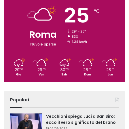
25
℃
Roma
29º - 25º
83%
1.34 km/h
Nuvole sparse
29
29
30
26
28
℃
℃
℃
℃
℃
Gio
Ven
Sab
Dom
Lun
Popolari
Vecchioni spiega Luci a San Siro:
ecco il vero significato del brano
05/01/2025