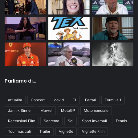
Parliamo di…
attualità
Concerti
covid
F1
Ferrari
Formula 1
Jannik Sinner
Marvel
MotoGP
Motomondiale
Recensioni Film
Sanremo
Sci
Sport invernali
Tennis
Tour musicali
Trailer
Vignette
Vignette Film