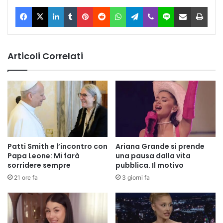
Facebook
X
LinkedIn
Tumblr
Pinterest
Reddit
WhatsApp
Telegram
Viber
Line
Condividi via Email
Stam
Articoli Correlati
Patti Smith e l’incontro con
Ariana Grande si prende
Papa Leone: Mi farà
una pausa dalla vita
sorridere sempre
pubblica. Il motivo
21 ore fa
3 giorni fa