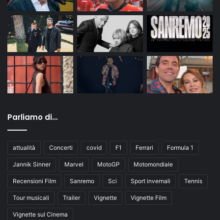
Parliamo di…
attualità
Concerti
covid
F1
Ferrari
Formula 1
Jannik Sinner
Marvel
MotoGP
Motomondiale
Recensioni Film
Sanremo
Sci
Sport invernali
Tennis
Tour musicali
Trailer
Vignette
Vignette Film
Vignette sul Cinema