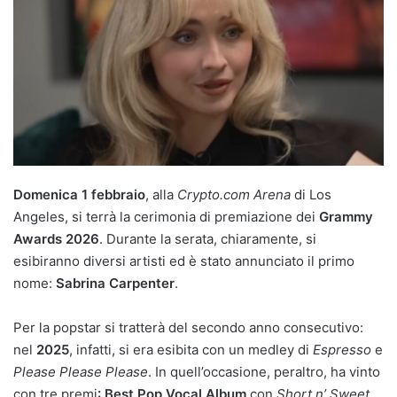
Domenica 1 febbraio
, alla
Crypto.com Arena
di Los
Angeles, si terrà la cerimonia di premiazione dei
Grammy
Awards 2026
. Durante la serata, chiaramente, si
esibiranno diversi artisti ed è stato annunciato il primo
nome:
Sabrina Carpenter
.
Per la popstar si tratterà del secondo anno consecutivo:
nel
2025
, infatti, si era esibita con un medley di
Espresso
e
Please Please Please
. In quell’occasione, peraltro, ha vinto
con tre premi
: Best Pop Vocal Album
con
Short n’ Sweet
,