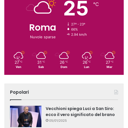
25
℃
Roma
27º - 23º
66%
2.94 km/h
Nuvole sparse
27
31
26
26
27
℃
℃
℃
℃
℃
Ven
Sab
Dom
Lun
Mar
Popolari
Vecchioni spiega Luci a San Siro:
ecco il vero significato del brano
05/01/2025