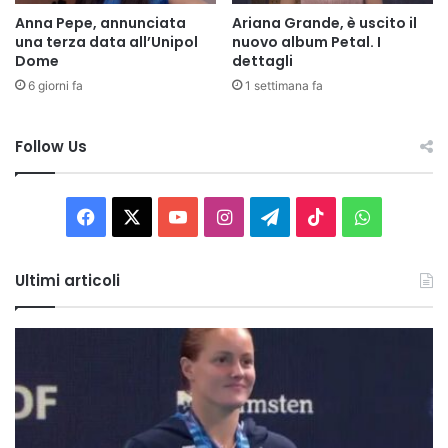
Anna Pepe, annunciata
Ariana Grande, è uscito il
una terza data all’Unipol
nuovo album Petal. I
Dome
dettagli
6 giorni fa
1 settimana fa
Follow Us
Facebook
X
You
Instagram
Telegram
TikTok
WhatsAp
Tube
Ultimi articoli