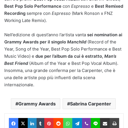
Best Pop Solo Performance
con
Espresso
e
Best Remixed
Recording
sempre con
Espresso
(Mark Ronson x FNZ
Working Late Remix).
Nell’edizione di quest’anno l’artista vanta
sei nomination ai
Grammy Awards per il singolo
Manchild
(Record of the
Year, Song of the Year, Best Pop Solo Performance e Best
Music Video) e
due per l’album da cui è estratto,
Man’s
Best Friend
(Album of the Year e Best Pop Vocal Album).
Insomma, una grande conferma per la Carpenter, che è
una delle artiste pop più influenti della scena
internazionale.
Grammy Awards
Sabrina Carpenter
Facebook
X
LinkedIn
Tumblr
Pinterest
Reddit
WhatsApp
Telegram
Viber
Line
Condividi via Email
Stam