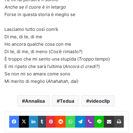
Anche se il cuore è in letargo
Forse in questa storia è meglio se
Lasciamo tutto così com’è
Di me, di te, di me
Ho ancora qualche cosa con me
Di te, di me, di meno (
Cos’è rimasto?
)
È troppo che mi sento una stupida (
Troppo tempo
)
E mi ripeto che sarà l’ultima (
Ancora ci credi?
)
Se non mi so amare come sono
Mi merito di meglio (
Ahahahah, dai
)
Annalisa
Tedua
videoclip
Facebook
X
LinkedIn
Tumblr
Pinterest
Reddit
WhatsApp
Telegram
Viber
Line
Condividi via Email
Stam