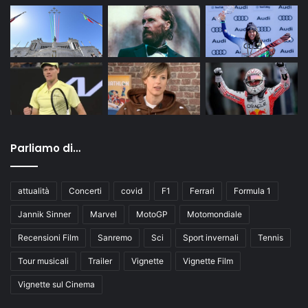
Parliamo di…
attualità
Concerti
covid
F1
Ferrari
Formula 1
Jannik Sinner
Marvel
MotoGP
Motomondiale
Recensioni Film
Sanremo
Sci
Sport invernali
Tennis
Tour musicali
Trailer
Vignette
Vignette Film
Vignette sul Cinema