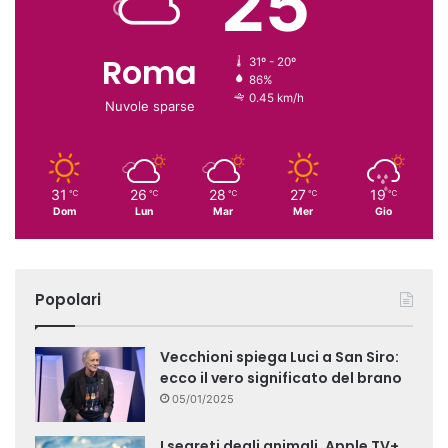
25
Roma
31º - 20º
86%
0.45 km/h
Nuvole sparse
31
26
28
27
19
℃
℃
℃
℃
℃
Dom
Lun
Mar
Mer
Gio
Popolari
Vecchioni spiega Luci a San Siro:
ecco il vero significato del brano
05/01/2025
I segreti degli animali, Apple TV+