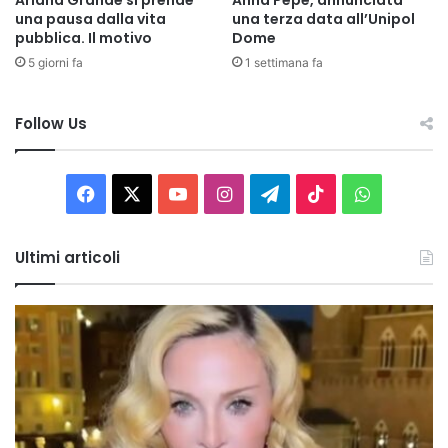
una pausa dalla vita
una terza data all’Unipol
pubblica. Il motivo
Dome
5 giorni fa
1 settimana fa
Follow Us
Facebook
X
You
Instagram
Telegram
TikTok
WhatsAp
Tube
Ultimi articoli