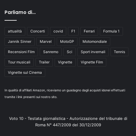
Parliamo di…
attualità
Concerti
covid
F1
Ferrari
Formula 1
Jannik Sinner
Marvel
MotoGP
Motomondiale
Recensioni Film
Sanremo
Sci
Sport invernali
Tennis
Tour musicali
Trailer
Vignette
Vignette Film
Vignette sul Cinema
In qualità di affiliati Amazon, riceviamo un guadagno dagli acquisti idonei effettuati
tramite i link presenti sul nostro sito.
Voto 10 - Testata giornalistica - Autorizzazione del tribunale di
Roma N° 447/2009 del 30/12/2009