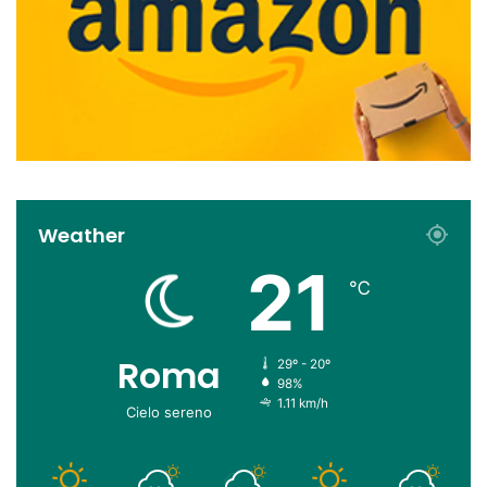
Weather
21
℃
Roma
29º - 20º
98%
1.11 km/h
Cielo sereno