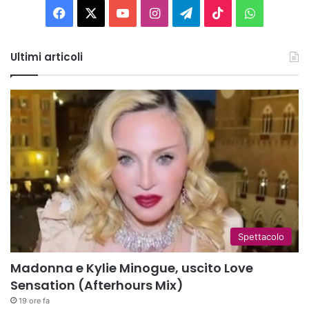
Facebook
X
You
Instagram
Telegram
TikTok
WhatsAp
Tube
Ultimi articoli
Spettacolo
Madonna e Kylie Minogue, uscito Love
Sensation (Afterhours Mix)
19 ore fa