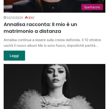
Spettacolo
02/10/2025
830
Annalisa racconta: Il mio è un
matrimonio a distanza
Annalisa continua a essere sulla cresta dell’onda. Il 10 ottobre
uscirà il nuovo album Ma io sono fuoco, dopodiché partirà…
Leggi