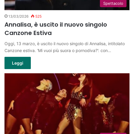
Spettacolo
13/03/2026
525
Annalisa, è uscito il nuovo singolo
Canzone Estiva
Oggi, 13 marzo, è uscito il nuovo singolo di Annalisa, intitolato
Canzone estiva. ‘Mi vuoi più suora o pornodiva?’: con…
Leggi