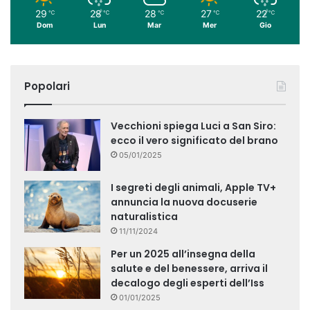
29
28
28
27
22
℃
℃
℃
℃
℃
Dom
Lun
Mar
Mer
Gio
Popolari
Vecchioni spiega Luci a San Siro:
ecco il vero significato del brano
05/01/2025
I segreti degli animali, Apple TV+
annuncia la nuova docuserie
naturalistica
11/11/2024
Per un 2025 all’insegna della
salute e del benessere, arriva il
decalogo degli esperti dell’Iss
01/01/2025