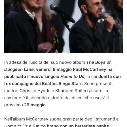
In attesa dell’uscita del suo nuovo album
The Boys of
Dungeon Lane
,
venerdì 8 maggio Paul McCartney ha
pubblicato il nuovo singolo
Home to Us
, in cui
duetta con
l’ex compagno dei Beatles Ringo Starr
. Sono presenti,
inoltre, Chrissie Hynde e Sharleen Spiteri ai cori. La
canzone è il secondo estratto dal disco, che uscirà il
prossimo
29 maggio
.
Nell’album McCartney suona gran parte degli strumenti e
Home to Us
è
l’unico brano con un batterista ospite
. Il