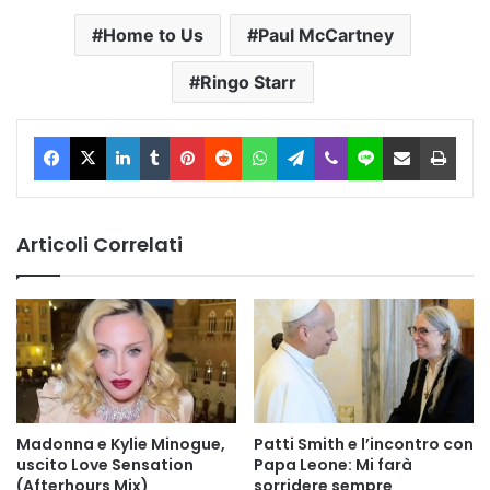
Home to Us
Paul McCartney
Ringo Starr
Facebook
X
LinkedIn
Tumblr
Pinterest
Reddit
WhatsApp
Telegram
Viber
Line
Condividi via Email
Stam
Articoli Correlati
Madonna e Kylie Minogue,
Patti Smith e l’incontro con
uscito Love Sensation
Papa Leone: Mi farà
(Afterhours Mix)
sorridere sempre