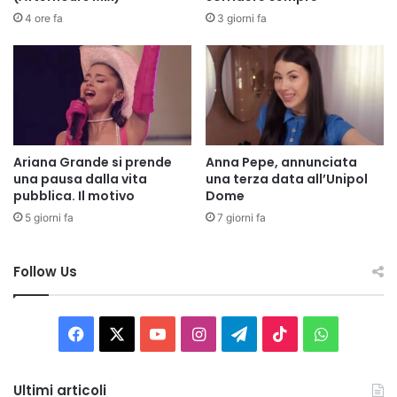
4 ore fa
3 giorni fa
Ariana Grande si prende
Anna Pepe, annunciata
una pausa dalla vita
una terza data all’Unipol
pubblica. Il motivo
Dome
5 giorni fa
7 giorni fa
Follow Us
Facebook
X
You
Instagram
Telegram
TikTok
WhatsAp
Tube
Ultimi articoli