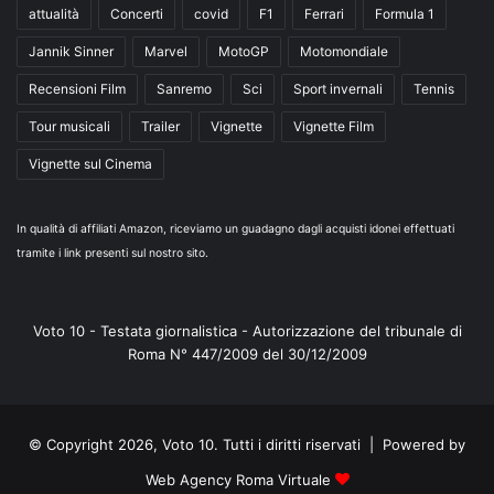
attualità
Concerti
covid
F1
Ferrari
Formula 1
Jannik Sinner
Marvel
MotoGP
Motomondiale
Recensioni Film
Sanremo
Sci
Sport invernali
Tennis
Tour musicali
Trailer
Vignette
Vignette Film
Vignette sul Cinema
In qualità di affiliati Amazon, riceviamo un guadagno dagli acquisti idonei effettuati
tramite i link presenti sul nostro sito.
Voto 10 - Testata giornalistica - Autorizzazione del tribunale di
Roma N° 447/2009 del 30/12/2009
© Copyright 2026, Voto 10. Tutti i diritti riservati | Powered by
Web Agency Roma Virtuale