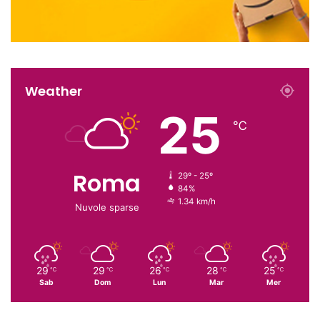
Weather
25
℃
Roma
29º - 25º
84%
1.34 km/h
Nuvole sparse
29
29
26
28
25
℃
℃
℃
℃
℃
Sab
Dom
Lun
Mar
Mer