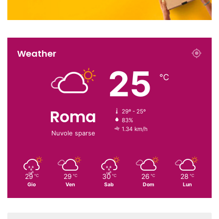
Weather
25
℃
Roma
29º - 25º
83%
1.34 km/h
Nuvole sparse
29
29
30
26
28
℃
℃
℃
℃
℃
Gio
Ven
Sab
Dom
Lun