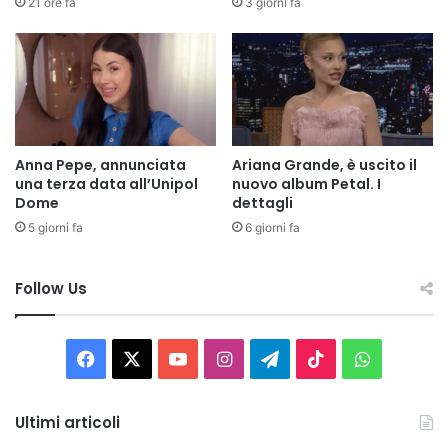
21 ore fa
3 giorni fa
Anna Pepe, annunciata
Ariana Grande, è uscito il
una terza data all’Unipol
nuovo album Petal. I
Dome
dettagli
5 giorni fa
6 giorni fa
Follow Us
Facebook
X
You
Instagram
Telegram
TikTok
WhatsAp
Tube
Ultimi articoli