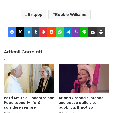
Britpop
Robbie Williams
Facebook
X
LinkedIn
Tumblr
Pinterest
Reddit
WhatsApp
Telegram
Viber
Line
Condividi via Email
Stam
Articoli Correlati
Patti Smith e l’incontro con
Ariana Grande si prende
Papa Leone: Mi farà
una pausa dalla vita
sorridere sempre
pubblica. Il motivo