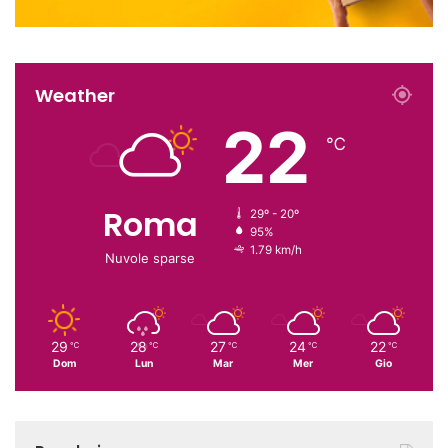
Weather
22
℃
Roma
29º - 20º
95%
1.79 km/h
Nuvole sparse
29
28
27
24
22
℃
℃
℃
℃
℃
Dom
Lun
Mar
Mer
Gio