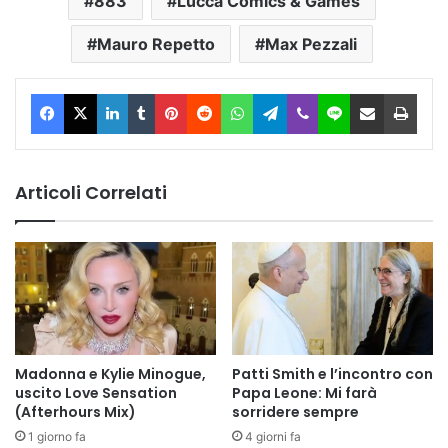
883
Lucca Comics & Games
Mauro Repetto
Max Pezzali
Facebook
X
LinkedIn
Tumblr
Pinterest
Reddit
WhatsApp
Telegram
Viber
Line
Condividi via Email
Stam
Articoli Correlati
Madonna e Kylie Minogue,
Patti Smith e l’incontro con
uscito Love Sensation
Papa Leone: Mi farà
(Afterhours Mix)
sorridere sempre
1 giorno fa
4 giorni fa