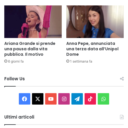
Ariana Grande si prende
Anna Pepe, annunciata
una pausa dalla vita
una terza data all’Unipol
pubblica. Il motivo
Dome
6 giorni fa
1 settimana fa
Follow Us
Facebook
X
You
Instagram
Telegram
TikTok
WhatsAp
Tube
Ultimi articoli