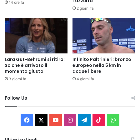
l’azzurra
14 ore fa
2 giorni fa
Lara Gut-Behrami si ritira:
Infinito Paltrinieri: bronzo
So che è arrivato il
europeo nella 5 km in
momento giusto
acque libere
3 giorni fa
4 giorni fa
Follow Us
Facebook
X
You
Instagram
Telegram
TikTok
WhatsAp
Tube
Ultimi articoli