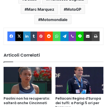
Marc Marquez
MotoGP
Motomondiale
Facebook
X
LinkedIn
Tumblr
Pinterest
Reddit
WhatsApp
Telegram
Viber
Line
Condividi via Email
Stam
Articoli Correlati
Paolini non ha recuperato:
Pellacani Regina d’Europa
salterà anche Cincinnati
dei tuffi: a Parigi 5 ori per