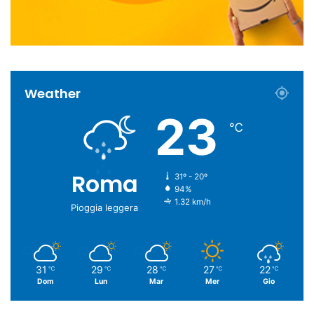
Weather
23
℃
Roma
31º - 20º
94%
1.32 km/h
Pioggia leggera
31
29
28
27
22
℃
℃
℃
℃
℃
Dom
Lun
Mar
Mer
Gio