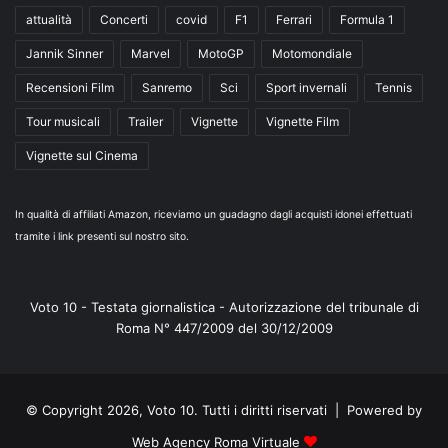
attualità
Concerti
covid
F1
Ferrari
Formula 1
Jannik Sinner
Marvel
MotoGP
Motomondiale
Recensioni Film
Sanremo
Sci
Sport invernali
Tennis
Tour musicali
Trailer
Vignette
Vignette Film
Vignette sul Cinema
In qualità di affiliati Amazon, riceviamo un guadagno dagli acquisti idonei effettuati
tramite i link presenti sul nostro sito.
Voto 10 - Testata giornalistica - Autorizzazione del tribunale di
Roma N° 447/2009 del 30/12/2009
© Copyright 2026, Voto 10. Tutti i diritti riservati | Powered by
Web Agency Roma Virtuale