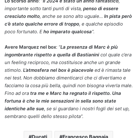
Lo scorso anno
:
“
Il 2024 è stato un anno fantastico
,
importante sotto tanti punti di vista,
penso di essere
cresciuto molto
, anche se sono alto uguale…
In pista però
c’è stato qualche errore di troppo
, e qualche episodio
poco fortunato. E
ho imparato qualcosa
“.
Avere Marquez nel box
:
“
La presenza di Marc è più
ingombrante rispetto a quella di Bastianini
col quale c’era
un feeling reciproco, ma costituisce anche un grande
stimolo.
L’atmosfera nel box è piacevole
ed è rimasta tale
nei test. Non dobbiamo dimenticarci che ci divertiamo e
facciamo la cosa più bella, quindi non bisogna viverla male.
Fino ad ora
tra me e Marc ha regnato il rispetto. Una
fortuna è che le mie sensazioni in sella sono state
identiche alle sue
, se si guardano i nostri fogli dei set up,
sembrano quelli dello stesso pilota”.
Ducati
Francesco Bagnaia