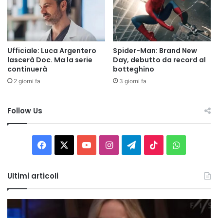
Ufficiale: Luca Argentero
Spider-Man: Brand New
lascerà Doc. Ma la serie
Day, debutto da record al
continuerà
botteghino
2 giorni fa
3 giorni fa
Follow Us
Facebook
X
You
Instagram
Telegram
TikTok
WhatsAp
Tube
Ultimi articoli