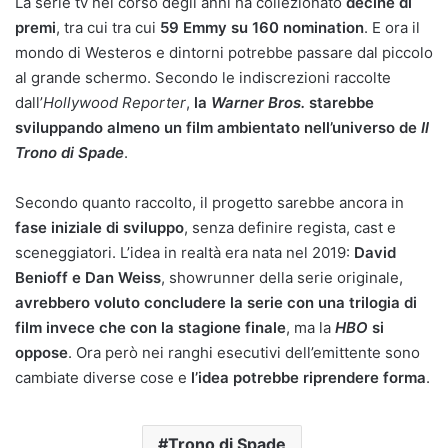
La serie tv nel corso degli anni ha collezionato
decine di
premi
, tra cui tra cui
59 Emmy su 160 nomination
. E ora il
mondo di Westeros e dintorni potrebbe passare dal piccolo
al grande schermo. Secondo le indiscrezioni raccolte
dall’
Hollywood Reporter
,
la
Warner Bros.
starebbe
sviluppando almeno un film ambientato nell’universo de
Il
Trono di Spade
.
Secondo quanto raccolto, il progetto sarebbe ancora in
fase iniziale di sviluppo
, senza definire regista, cast e
sceneggiatori. L’idea in realtà era nata nel 2019:
David
Benioff e Dan Weiss
, showrunner della serie originale,
avrebbero voluto concludere la serie con una trilogia di
film invece che con la stagione finale
, ma la
HBO
si
oppose
. Ora però nei ranghi esecutivi dell’emittente sono
cambiate diverse cose e
l’idea potrebbe riprendere forma
.
Trono di Spade