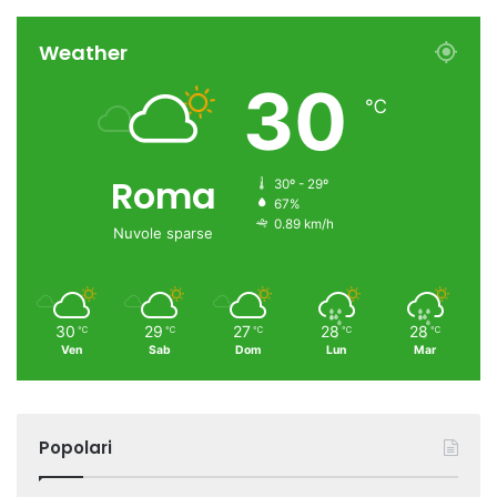
Weather
30
℃
Roma
30º - 29º
67%
0.89 km/h
Nuvole sparse
30
29
27
28
28
℃
℃
℃
℃
℃
Ven
Sab
Dom
Lun
Mar
Popolari