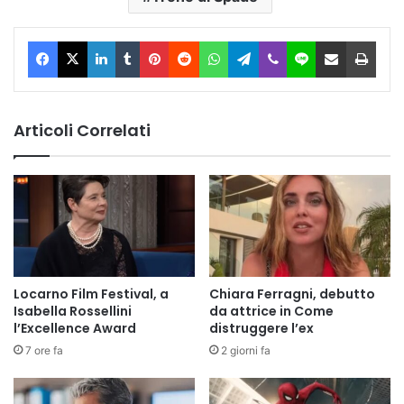
Facebook
X
LinkedIn
Tumblr
Pinterest
Reddit
WhatsApp
Telegram
Viber
Line
Condividi via Email
Stam
Articoli Correlati
Locarno Film Festival, a
Chiara Ferragni, debutto
Isabella Rossellini
da attrice in Come
l’Excellence Award
distruggere l’ex
7 ore fa
2 giorni fa