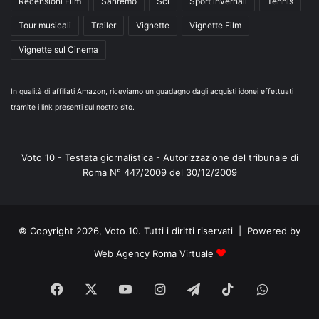
Recensioni Film
Sanremo
Sci
Sport invernali
Tennis
Tour musicali
Trailer
Vignette
Vignette Film
Vignette sul Cinema
In qualità di affiliati Amazon, riceviamo un guadagno dagli acquisti idonei effettuati
tramite i link presenti sul nostro sito.
Voto 10 - Testata giornalistica - Autorizzazione del tribunale di
Roma N° 447/2009 del 30/12/2009
© Copyright 2026, Voto 10. Tutti i diritti riservati | Powered by
Web Agency Roma Virtuale
Facebook
X
You
Instagram
Telegram
TikTok
WhatsA