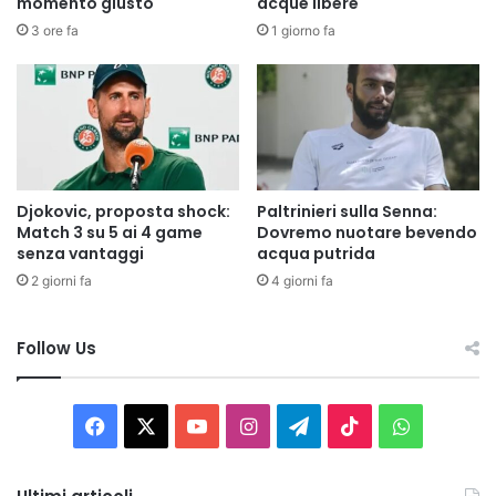
momento giusto
acque libere
3 ore fa
1 giorno fa
Djokovic, proposta shock:
Paltrinieri sulla Senna:
Match 3 su 5 ai 4 game
Dovremo nuotare bevendo
senza vantaggi
acqua putrida
2 giorni fa
4 giorni fa
Follow Us
Facebook
X
You
Instagram
Telegram
TikTok
WhatsAp
Tube