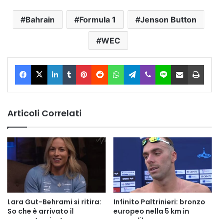
Bahrain
Formula 1
Jenson Button
WEC
Facebook
X
LinkedIn
Tumblr
Pinterest
Reddit
WhatsApp
Telegram
Viber
Line
Condividi via Email
Stam
Articoli Correlati
Lara Gut-Behrami si ritira:
Infinito Paltrinieri: bronzo
So che è arrivato il
europeo nella 5 km in