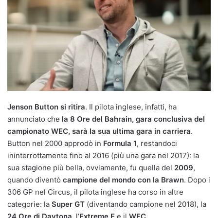
Jenson Button si ritira
. Il pilota inglese, infatti, ha
annunciato che
la 8 Ore del Bahrain, gara conclusiva del
campionato WEC, sarà la sua ultima gara in carriera
.
Button nel 2000 approdò in
Formula 1
, restandoci
ininterrottamente fino al 2016 (più una gara nel 2017): la
sua stagione più bella, ovviamente, fu quella del
2009
,
quando diventò
campione del mondo con la Brawn
. Dopo i
306 GP nel Circus, il pilota inglese ha corso in altre
categorie: la
Super GT
(diventando campione nel 2018), la
24 Ore di Daytona
, l’
Extreme E
e il
WEC
.