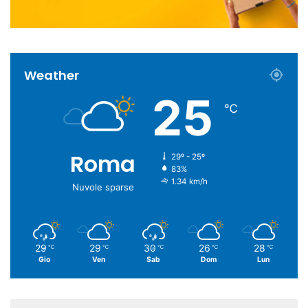
Weather
25
℃
Roma
29º - 25º
83%
1.34 km/h
Nuvole sparse
29
29
30
26
28
℃
℃
℃
℃
℃
Gio
Ven
Sab
Dom
Lun