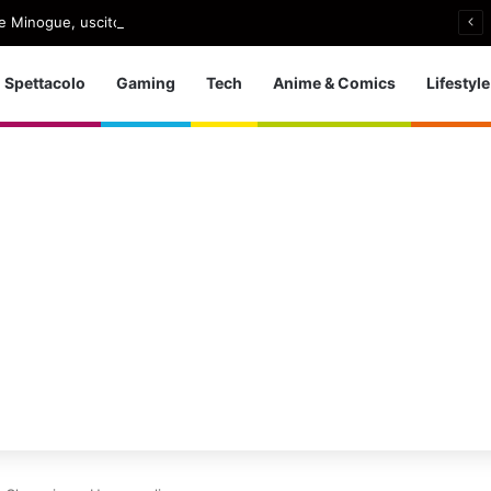
e Minogue, uscito Love Sensation (Afterhours Mix)
Spettacolo
Gaming
Tech
Anime & Comics
Lifestyle