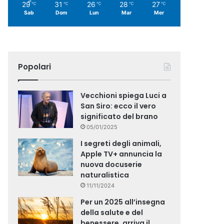
29
31
26
28
27
℃
℃
℃
℃
℃
Sab
Dom
Lun
Mar
Mer
Popolari
Vecchioni spiega Luci a
San Siro: ecco il vero
significato del brano
05/01/2025
I segreti degli animali,
Apple TV+ annuncia la
nuova docuserie
naturalistica
11/11/2024
Per un 2025 all’insegna
della salute e del
benessere, arriva il