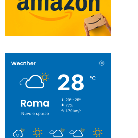
Weather
28
℃
Roma
29º - 25º
77%
1.79 km/h
Nuvole sparse