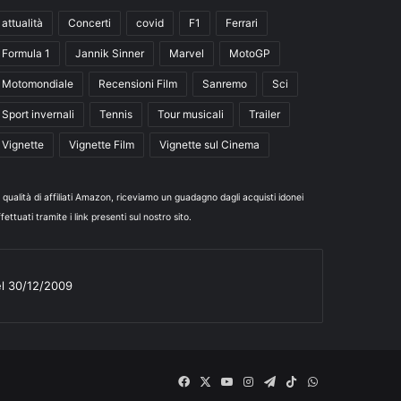
attualità
Concerti
covid
F1
Ferrari
Formula 1
Jannik Sinner
Marvel
MotoGP
Motomondiale
Recensioni Film
Sanremo
Sci
Sport invernali
Tennis
Tour musicali
Trailer
Vignette
Vignette Film
Vignette sul Cinema
n qualità di affiliati Amazon, riceviamo un guadagno dagli acquisti idonei
fettuati tramite i link presenti sul nostro sito.
el 30/12/2009
Facebook
X
You
Instagram
Telegram
TikTok
WhatsApp