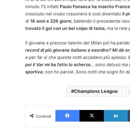
minuto 75 infatti
Paulo Fonseca ha inserito Franc
cresciuto nel vivaio rossonero è così diventato
il p
di
16 anni e 226 giorni
, battendo il precedente reco
trovato il gol con un bel colpo di testa
, ma la rete 
Il giovane e precoce talento del Milan poi ha parlat
record di più giovane italiano a esordire? Mi dà o
e per far sì che queste notti accadano più spesso.
poi il Var mi ha fatto lo scherzo
… sono deluso ma 
sportiva
, non ho parole. Sono notti che sogni fin d
Champions League
Facebook
X
L
Condividi