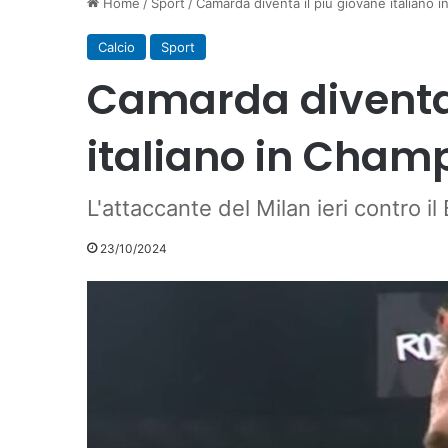
Home
/
Sport
/
Camarda diventa il più giovane italiano 
Calcio
Sport
Camarda diventa 
italiano in Champ
L'attaccante del Milan ieri contro il
23/10/2024