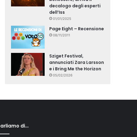
decalogo degli esperti
dell’Iss
01/01/2025
Page Eight – Recensione
08/11/2011
Sziget Festival,
annunciati Zara Larsson
e i Bring Me the Horizon
05/02/2026
arliamo di…