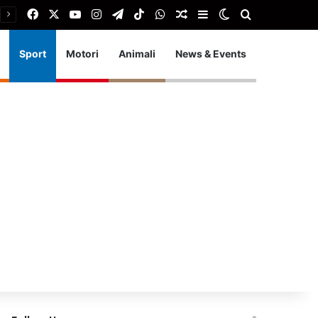
Facebook
X
You Tube
Instagram
Telegram
TikTok
WhatsApp
Articolo Random
Barra laterale
Cambia aspetto
Cerca
Sport
Motori
Animali
News & Events