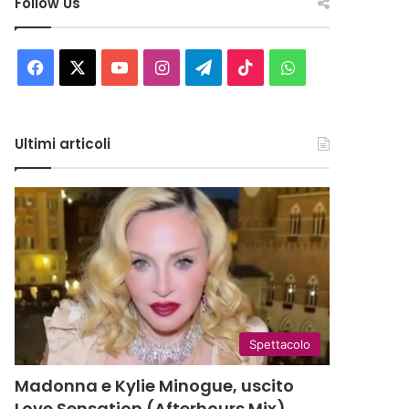
Follow Us
Facebook
X
You
Instagram
Telegram
TikTok
WhatsApp
Tube
Ultimi articoli
Spettacolo
Madonna e Kylie Minogue, uscito
Love Sensation (Afterhours Mix)