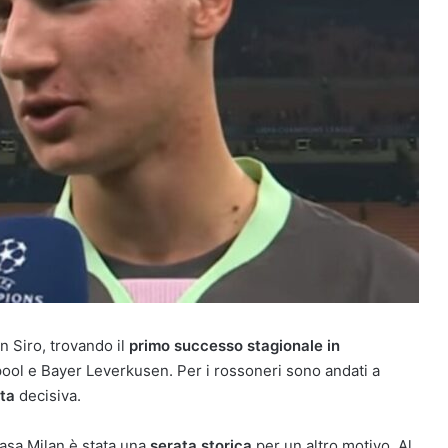
n Siro, trovando il
primo successo stagionale in
rpool e Bayer Leverkusen. Per i rossoneri sono andati a
ta
decisiva.
 casa Milan è stata una
serata storica
per un altro motivo. Al