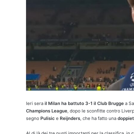
Ieri sera
il Milan ha battuto 3-1 il Club Brugge
a Sa
Champions League
, dopo le sconfitte contro Live
segno
Pulisic
e
Reijnders
, che ha fatto una
doppiet
Al di là dei tre punti importanti per la classifica, in