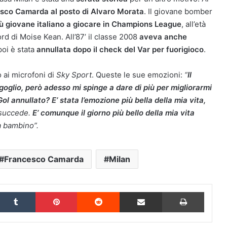
esco Camarda al posto di Alvaro Morata
. Il giovane bomber
iù giovane italiano a giocare in Champions League
, all’età
rd di Moise Kean. All’87’ il classe 2008
aveva anche
poi è stata
annullata dopo il check del Var per fuorigioco
.
o ai microfoni di
Sky Sport
. Queste le sue emozioni:
“
Il
rgoglio, però adesso mi spinge a dare di più per migliorarmi
Gol annullato? E’ stata l’emozione più bella della mia vita,
succede.
E’ comunque il giorno più bello della mia vita
a bambino”.
Francesco Camarda
Milan
inkedIn
Tumblr
Pinterest
Reddit
Condividi via Email
Stampa