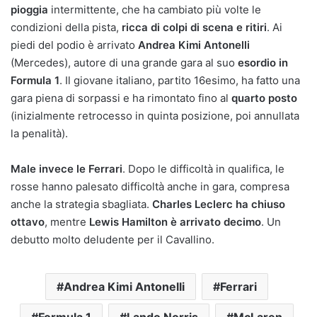
pioggia
intermittente, che ha cambiato più volte le
condizioni della pista,
ricca di colpi di scena e ritiri
. Ai
piedi del podio è arrivato
Andrea Kimi Antonelli
(Mercedes), autore di una grande gara al suo
esordio in
Formula 1
. Il giovane italiano, partito 16esimo, ha fatto una
gara piena di sorpassi e ha rimontato fino al
quarto posto
(inizialmente retrocesso in quinta posizione, poi annullata
la penalità).
Male invece le Ferrari
. Dopo le difficoltà in qualifica, le
rosse hanno palesato difficoltà anche in gara, compresa
anche la strategia sbagliata.
Charles Leclerc ha chiuso
ottavo
, mentre
Lewis Hamilton è arrivato decimo
. Un
debutto molto deludente per il Cavallino.
Andrea Kimi Antonelli
Ferrari
Formula 1
Lando Norris
McLaren