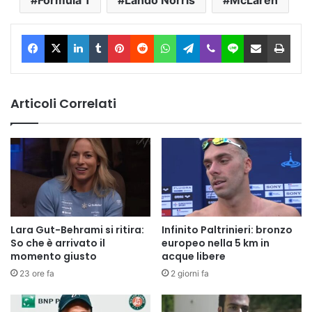
Facebook
X
LinkedIn
Tumblr
Pinterest
Reddit
WhatsApp
Telegram
Viber
Line
Condividi via Email
Stam
Articoli Correlati
Lara Gut-Behrami si ritira:
Infinito Paltrinieri: bronzo
So che è arrivato il
europeo nella 5 km in
momento giusto
acque libere
23 ore fa
2 giorni fa