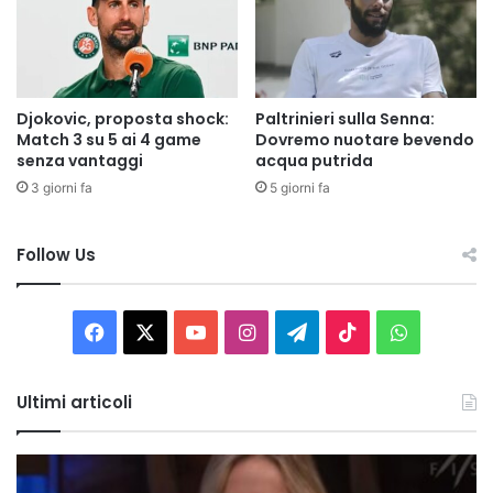
Djokovic, proposta shock:
Paltrinieri sulla Senna:
Match 3 su 5 ai 4 game
Dovremo nuotare bevendo
senza vantaggi
acqua putrida
3 giorni fa
5 giorni fa
Follow Us
Facebook
X
You
Instagram
Telegram
TikTok
WhatsAp
Tube
Ultimi articoli