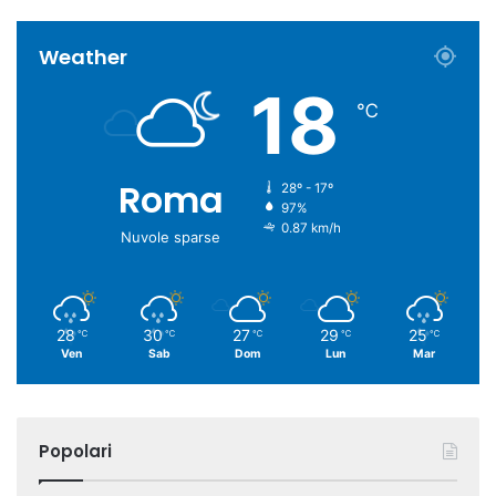
Weather
18
℃
Roma
28º - 17º
97%
0.87 km/h
Nuvole sparse
28
30
27
29
25
℃
℃
℃
℃
℃
Ven
Sab
Dom
Lun
Mar
Popolari