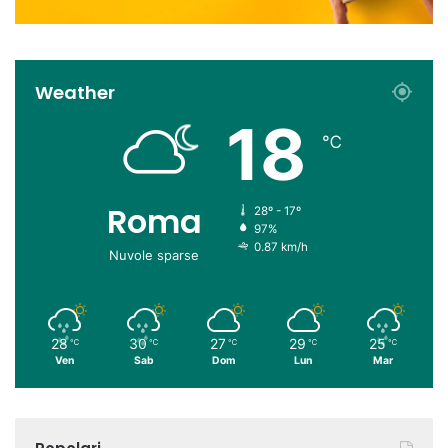
Weather
18
℃
Roma
28º - 17º
97%
0.87 km/h
Nuvole sparse
28
30
27
29
25
℃
℃
℃
℃
℃
Ven
Sab
Dom
Lun
Mar