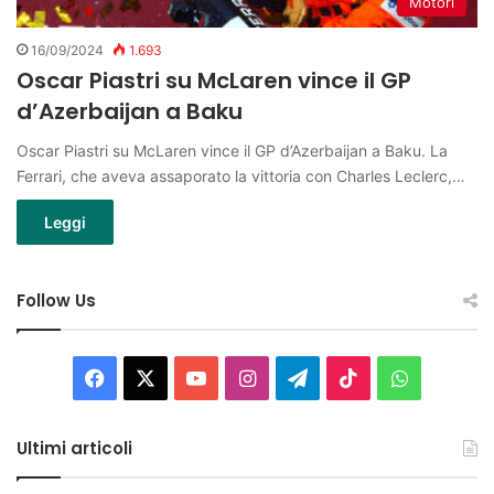
Motori
16/09/2024
1.693
Oscar Piastri su McLaren vince il GP
d’Azerbaijan a Baku
Oscar Piastri su McLaren vince il GP d’Azerbaijan a Baku. La
Ferrari, che aveva assaporato la vittoria con Charles Leclerc,…
Leggi
Follow Us
Facebook
X
You
Instagram
Telegram
TikTok
WhatsAp
Tube
Ultimi articoli