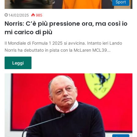
Sport
14/02/2025
985
Norris: C’è più pressione ora, ma così io
mi carico di più
Il Mondiale di Formula 1 2025 si avvicina. Intanto ieri Lando
Norris ha debuttato in pista con la McLaren MCL39…
Leggi