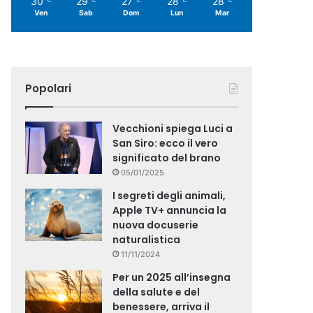
30
29
27
28
28
Ven
Sab
Dom
Lun
Mar
Popolari
Vecchioni spiega Luci a
San Siro: ecco il vero
significato del brano
05/01/2025
I segreti degli animali,
Apple TV+ annuncia la
nuova docuserie
naturalistica
11/11/2024
Per un 2025 all’insegna
della salute e del
benessere, arriva il