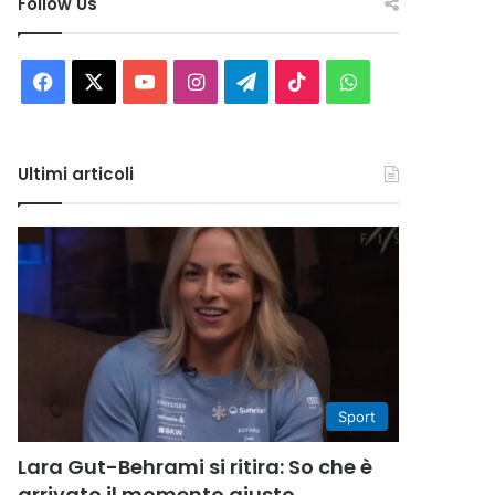
Follow Us
Facebook
X
You
Instagram
Telegram
TikTok
WhatsApp
Tube
Ultimi articoli
Sport
Lara Gut-Behrami si ritira: So che è
arrivato il momento giusto