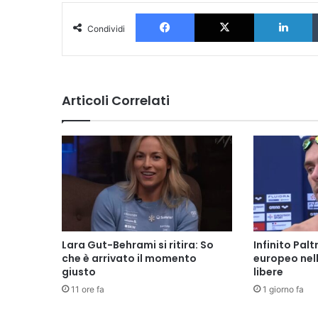
Facebook
X
L
Condividi
Articoli Correlati
Lara Gut-Behrami si ritira: So
Infinito Palt
che è arrivato il momento
europeo nel
giusto
libere
11 ore fa
1 giorno fa