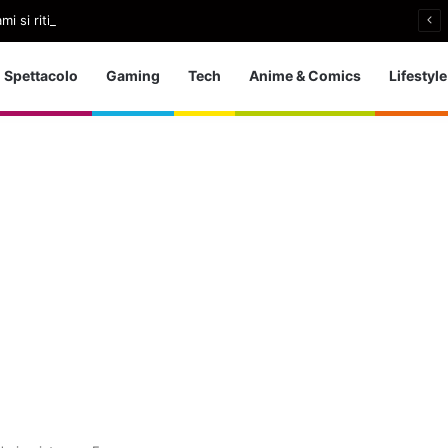
i si ritira: So che è arrivato il momento giusto
Spettacolo
Gaming
Tech
Anime & Comics
Lifestyle