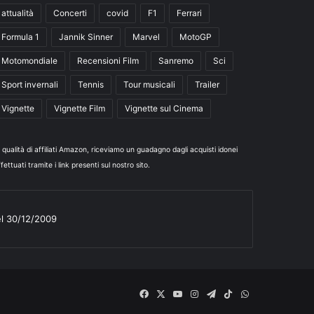
attualità
Concerti
covid
F1
Ferrari
Formula 1
Jannik Sinner
Marvel
MotoGP
Motomondiale
Recensioni Film
Sanremo
Sci
Sport invernali
Tennis
Tour musicali
Trailer
Vignette
Vignette Film
Vignette sul Cinema
n qualità di affiliati Amazon, riceviamo un guadagno dagli acquisti idonei
fettuati tramite i link presenti sul nostro sito.
el 30/12/2009
Facebook
X
You
Instagram
Telegram
TikTok
WhatsApp
Tube