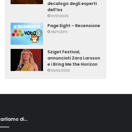
decalogo degli esperti
dell’Iss
01/01/2025
Page Eight – Recensione
08/11/2011
Sziget Festival,
annunciati Zara Larsson
e i Bring Me the Horizon
05/02/2026
arliamo di…