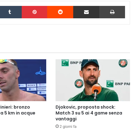
inkedIn
Tumblr
Pinterest
Reddit
Condividi via Email
Stampa
rinieri: bronzo
Djokovic, proposta shock:
la 5 km in acque
Match 3 su 5 ai 4 game senza
vantaggi
2 giorni fa