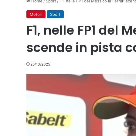
Home
/
Sport
/
F1, nelle FP1 del Messico la Ferrari sce
Motori
Sport
F1, nelle FP1 del M
scende in pista 
25/10/2025