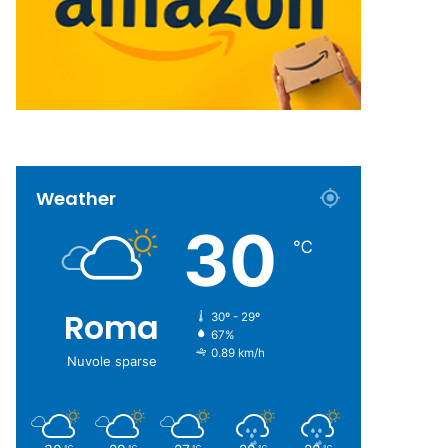
Weather
30
℃
Roma
30º - 29º
67%
0.89 km/h
Nuvole sparse
℃
℃
℃
℃
℃