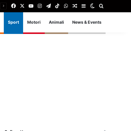
Facebook
X
You Tube
Instagram
Telegram
TikTok
WhatsApp
Articolo Random
Barra laterale
Cambia aspetto
Cerca
Sport
Motori
Animali
News & Events