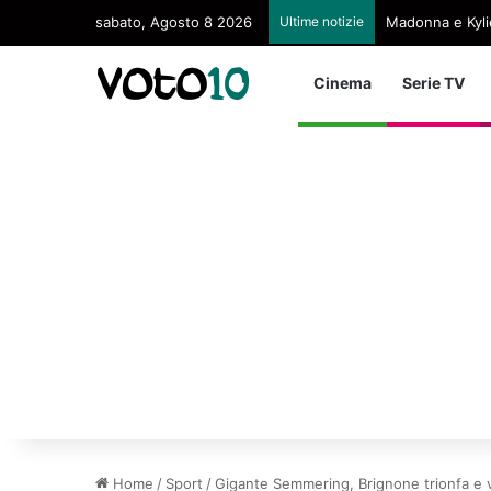
sabato, Agosto 8 2026
Ultime notizie
Madonna e Kyli
Cinema
Serie TV
Home
/
Sport
/
Gigante Semmering, Brignone trionfa e vol