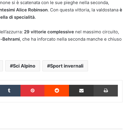
none si è scatenata con le sue pieghe nella seconda,
ntesimi Alice Robinson
. Con questa vittoria, la valdostana
è
ella di specialità
.
ell’azzurra:
29 vittorie complessive
nel massimo circuito,
t-Behrami
, che ha inforcato nella seconda manche e chiuso
Sci Alpino
Sport invernali
inkedIn
Tumblr
Pinterest
Reddit
Condividi via Email
Stampa