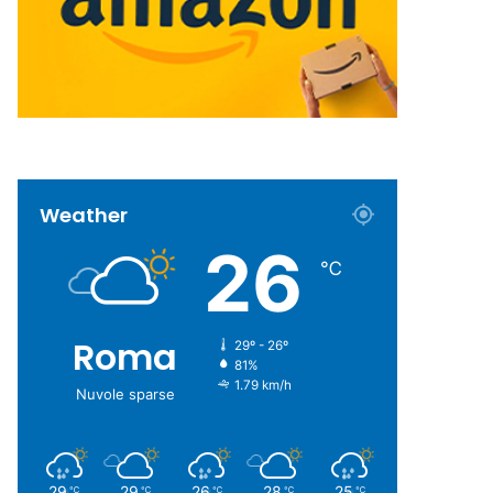
Weather
26
℃
Roma
29º - 26º
81%
1.79 km/h
Nuvole sparse
29
29
26
28
25
℃
℃
℃
℃
℃