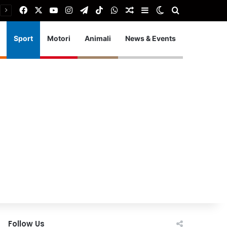
Facebook
X
You Tube
Instagram
Telegram
TikTok
WhatsApp
Articolo Random
Barra laterale
Cambia aspetto
Cerca
Sport
Motori
Animali
News & Events
Follow Us