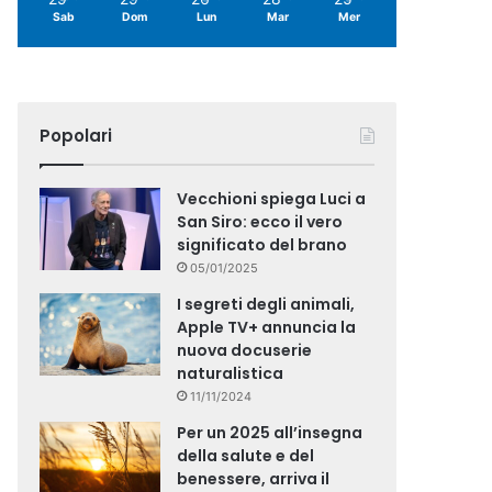
Sab
Dom
Lun
Mar
Mer
Popolari
Vecchioni spiega Luci a
San Siro: ecco il vero
significato del brano
05/01/2025
I segreti degli animali,
Apple TV+ annuncia la
nuova docuserie
naturalistica
11/11/2024
Per un 2025 all’insegna
della salute e del
benessere, arriva il