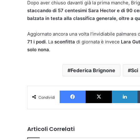
Dopo aver chiuso davanti già la prima manche, Brig
staccando di 57 centesimi Sara Hector e di 90 ce
balzata in testa alla classifica generale, oltre a qu
Aggiornato ancora una volta l’invidiabile palmares d
71 i podi
. La
sconfitta
di giornata è invece
Lara Gu
solo nona
.
Federica Brignone
Sci
Facebook
X
L
Condividi
Articoli Correlati