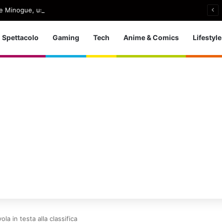
e Minogue, uscito Love Sensation (Afterhours Mix)
Spettacolo
Gaming
Tech
Anime & Comics
Lifestyle
a in testa alla classifica