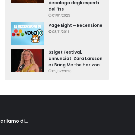
decalogo degli esperti
dell’Iss
01/01/2025
Page Eight – Recensione
08/11/2011
Sziget Festival,
annunciati Zara Larsson
e i Bring Me the Horizon
05/02/2026
arliamo di…