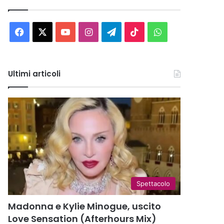
Facebook
X
You
Instagram
Telegram
TikTok
WhatsApp
Tube
Ultimi articoli
Spettacolo
Madonna e Kylie Minogue, uscito
Love Sensation (Afterhours Mix)