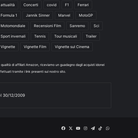
attualità
Concerti
covid
F1
Ferrari
Formula 1
Jannik Sinner
Marvel
MotoGP
Motomondiale
Recensioni Film
Sanremo
Sci
Sport invernali
Tennis
Tour musicali
Trailer
Vignette
Vignette Film
Vignette sul Cinema
n qualità di affiliati Amazon, riceviamo un guadagno dagli acquisti idonei
fettuati tramite i link presenti sul nostro sito.
el 30/12/2009
Facebook
X
You
Instagram
Telegram
TikTok
WhatsApp
Tube