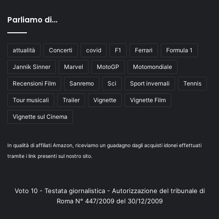
Parliamo di…
attualità
Concerti
covid
F1
Ferrari
Formula 1
Jannik Sinner
Marvel
MotoGP
Motomondiale
Recensioni Film
Sanremo
Sci
Sport invernali
Tennis
Tour musicali
Trailer
Vignette
Vignette Film
Vignette sul Cinema
In qualità di affiliati Amazon, riceviamo un guadagno dagli acquisti idonei effettuati
tramite i link presenti sul nostro sito.
Voto 10 - Testata giornalistica - Autorizzazione del tribunale di
Roma N° 447/2009 del 30/12/2009