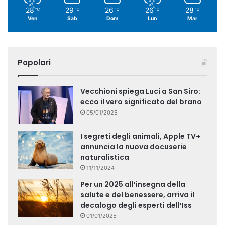
28
29
26
26
28
℃
℃
℃
℃
℃
Ven
Sab
Dom
Lun
Mar
Popolari
Vecchioni spiega Luci a San Siro:
ecco il vero significato del brano
05/01/2025
I segreti degli animali, Apple TV+
annuncia la nuova docuserie
naturalistica
11/11/2024
Per un 2025 all’insegna della
salute e del benessere, arriva il
decalogo degli esperti dell’Iss
01/01/2025