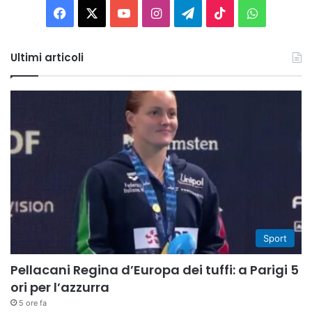
Facebook
X
You
Instagram
Telegram
TikTok
WhatsAp
Tube
Ultimi articoli
Sport
Pellacani Regina d’Europa dei tuffi: a Parigi 5
ori per l’azzurra
5 ore fa