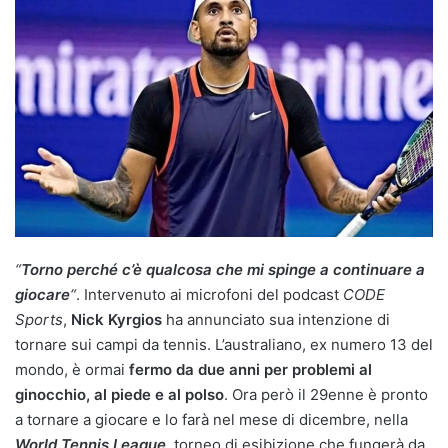
“
Torno perché c’è qualcosa che mi spinge a continuare a
giocare
“
. Intervenuto ai microfoni del podcast
CODE
Sports
,
Nick Kyrgios
ha annunciato sua intenzione di
tornare sui campi da tennis. L’australiano, ex numero 13 del
mondo, è ormai
fermo da due anni per problemi al
ginocchio, al piede e al polso
. Ora però il 29enne è pronto
a tornare a giocare e lo farà nel mese di dicembre, nella
World Tennis League
, torneo di esibizione che fungerà da