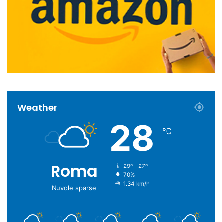
Weather
28
℃
Roma
29º - 27º
70%
1.34 km/h
Nuvole sparse