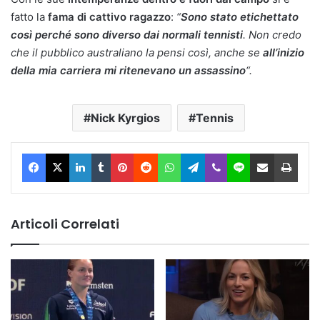
fatto la
fama di cattivo ragazzo
:
“
Sono stato etichettato
così perché sono diverso dai normali tennisti
. Non credo
che il pubblico australiano la pensi così, anche se
all’inizio
della mia carriera mi ritenevano un assassino
“.
Nick Kyrgios
Tennis
Facebook
X
LinkedIn
Tumblr
Pinterest
Reddit
WhatsApp
Telegram
Viber
Line
Condividi via Email
Stam
Articoli Correlati