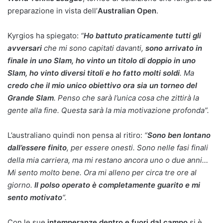
preparazione in vista dell’
Australian Open
.
Kyrgios ha spiegato:
“
Ho battuto praticamente tutti gli
avversari
che mi sono capitati davanti,
sono arrivato in
finale in uno Slam, ho vinto un titolo di doppio in uno
Slam, ho vinto diversi titoli e ho fatto molti soldi
. Ma
credo che il mio unico obiettivo ora sia un torneo del
Grande Slam
. Penso che sarà l’unica cosa che zittirà la
gente alla fine. Questa sarà la mia motivazione profonda”.
L’australiano quindi non pensa al ritiro:
“
Sono ben lontano
dall’essere finito
, per essere onesti. Sono nelle fasi finali
della mia carriera, ma mi restano ancora uno o due anni…
Mi sento molto bene. Ora mi alleno per circa tre ore al
giorno.
Il polso operato è completamente guarito e mi
sento motivato
“.
Con le sue
intemperanze dentro e fuori dal campo
si è