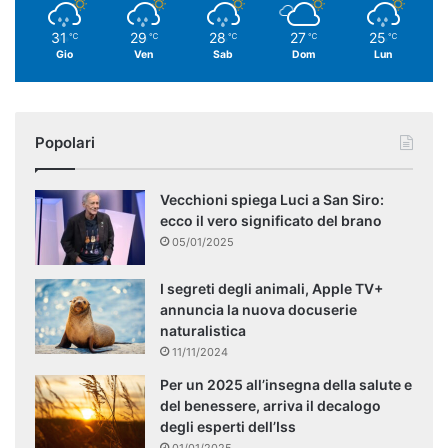
31
29
28
27
25
℃
℃
℃
℃
℃
Gio
Ven
Sab
Dom
Lun
Popolari
Vecchioni spiega Luci a San Siro:
ecco il vero significato del brano
05/01/2025
I segreti degli animali, Apple TV+
annuncia la nuova docuserie
naturalistica
11/11/2024
Per un 2025 all’insegna della salute e
del benessere, arriva il decalogo
degli esperti dell’Iss