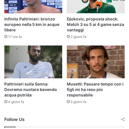
Infinito Paltrinieri: bronzo
Djokovic, proposta shock:
europeo nella 5 km in acque
Match 3 su 5 ai 4 game senza
libere
vantaggi
17 ore fa
2 giorni fa
Paltrinieri sulla Senna:
Musetti: Passare tempo con i
Dovremo nuotare bevendo
figli mi ha reso più
acqua putrida
responsabile
4 giorni fa
5 giorni fa
Follow Us