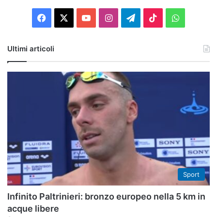
Facebook
X
You
Instagram
Telegram
TikTok
WhatsAp
Tube
Ultimi articoli
Sport
Infinito Paltrinieri: bronzo europeo nella 5 km in
acque libere