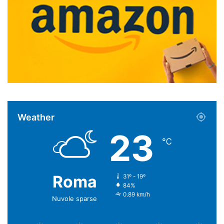
Weather
23
℃
Roma
31º - 19º
84%
0.89 km/h
Nuvole sparse