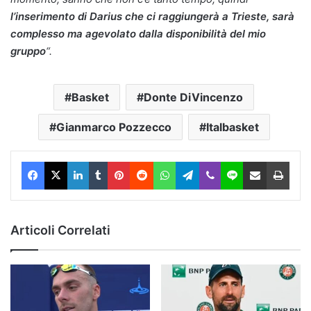
l’inserimento di Darius che ci raggiungerà a Trieste, sarà
complesso ma agevolato dalla disponibilità del mio
gruppo
“.
Basket
Donte DiVincenzo
Gianmarco Pozzecco
Italbasket
Facebook
X
LinkedIn
Tumblr
Pinterest
Reddit
WhatsApp
Telegram
Viber
Line
Condividi via Email
Stam
Articoli Correlati