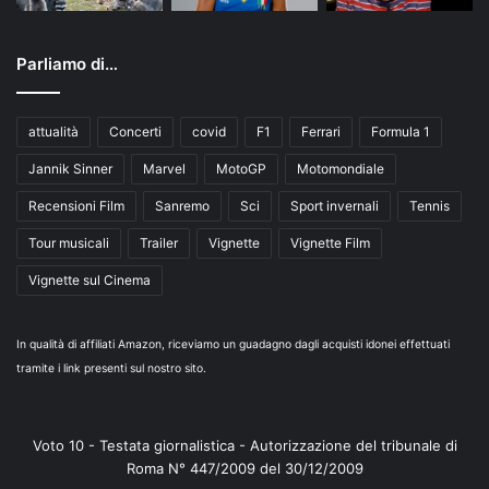
Parliamo di…
attualità
Concerti
covid
F1
Ferrari
Formula 1
Jannik Sinner
Marvel
MotoGP
Motomondiale
Recensioni Film
Sanremo
Sci
Sport invernali
Tennis
Tour musicali
Trailer
Vignette
Vignette Film
Vignette sul Cinema
In qualità di affiliati Amazon, riceviamo un guadagno dagli acquisti idonei effettuati
tramite i link presenti sul nostro sito.
Voto 10 - Testata giornalistica - Autorizzazione del tribunale di
Roma N° 447/2009 del 30/12/2009