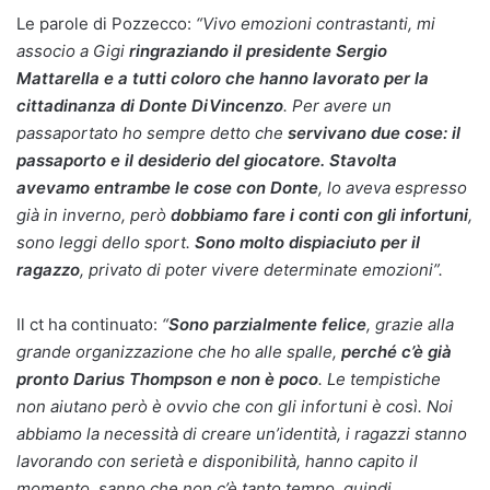
Le parole di Pozzecco:
“Vivo emozioni contrastanti, mi
associo a Gigi
ringraziando il presidente Sergio
Mattarella e a tutti coloro che hanno lavorato per la
cittadinanza di Donte DiVincenzo
. Per avere un
passaportato ho sempre detto che
servivano due cose: il
passaporto e il desiderio del giocatore. Stavolta
avevamo entrambe le cose con Donte
, lo aveva espresso
già in inverno, però
dobbiamo fare i conti con gli infortuni
,
sono leggi dello sport.
Sono molto dispiaciuto per il
ragazzo
, privato di poter vivere determinate emozioni”.
Il ct ha continuato:
“
Sono parzialmente felice
, grazie alla
grande organizzazione che ho alle spalle,
perché c’è già
pronto Darius Thompson e non è poco
. Le tempistiche
non aiutano però è ovvio che con gli infortuni è così. Noi
abbiamo la necessità di creare un’identità, i ragazzi stanno
lavorando con serietà e disponibilità, hanno capito il
momento, sanno che non c’è tanto tempo, quindi