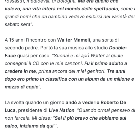
rossastri, medioevali di Bologna.
Ma era quello che
volevo, una vita intera nel mondo dello spettacolo
, come i
grandi nomi che da bambino vedevo esibirsi nei varietà del
sabato sera”.
A 15 anni l’incontro con
Walter Mameli
, una sorta di
secondo padre. Portò la sua musica allo studio
Double-
Face
quasi per caso:
“Suonai e mi aprì Walter al quale
consegnai il CD con le mie canzoni.
Fu il primo adulto a
credere in me
, prima ancora dei miei genitori.
Tre anni
dopo ero primo in classifica con un album da un milione e
mezzo di copie
“.
La svolta quando un giorno
andò a vederlo Roberto De
Luca
, presidente di
Live Nation
:
“Quando ormai pensavo di
non farcela. Mi disse: “
Sei il più bravo che abbiamo sul
palco, iniziamo da qui
“”.