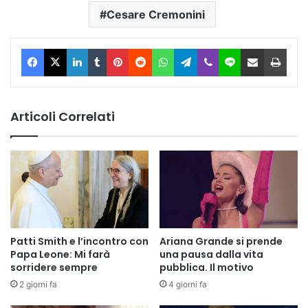
Cesare Cremonini
Facebook
X
LinkedIn
Tumblr
Pinterest
Reddit
WhatsApp
Telegram
Viber
Line
Condividi via Email
Stam
Articoli Correlati
Patti Smith e l’incontro con
Ariana Grande si prende
Papa Leone: Mi farà
una pausa dalla vita
sorridere sempre
pubblica. Il motivo
2 giorni fa
4 giorni fa