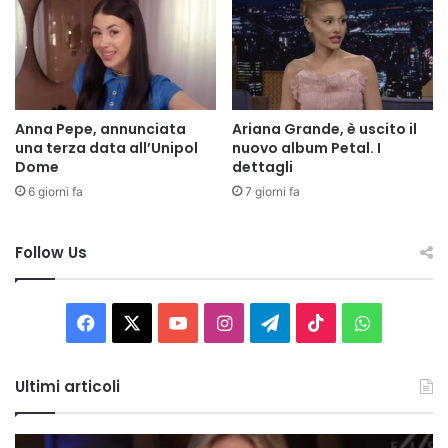
Anna Pepe, annunciata
Ariana Grande, è uscito il
una terza data all’Unipol
nuovo album Petal. I
Dome
dettagli
6 giorni fa
7 giorni fa
Follow Us
Facebook
X
You
Instagram
Telegram
TikTok
WhatsAp
Tube
Ultimi articoli