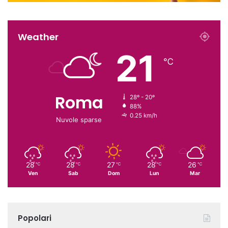
Weather
21
℃
Roma
28º - 20º
88%
0.25 km/h
Nuvole sparse
28
28
27
28
26
℃
℃
℃
℃
℃
Ven
Sab
Dom
Lun
Mar
Popolari