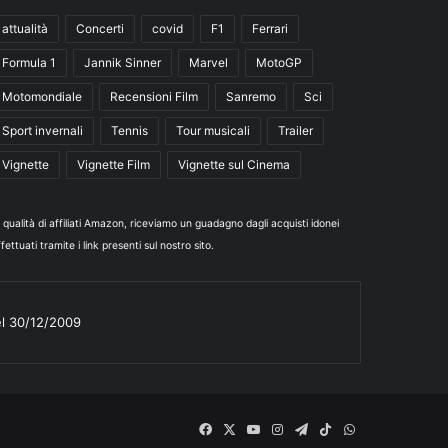
attualità
Concerti
covid
F1
Ferrari
Formula 1
Jannik Sinner
Marvel
MotoGP
Motomondiale
Recensioni Film
Sanremo
Sci
Sport invernali
Tennis
Tour musicali
Trailer
Vignette
Vignette Film
Vignette sul Cinema
n qualità di affiliati Amazon, riceviamo un guadagno dagli acquisti idonei
fettuati tramite i link presenti sul nostro sito.
el 30/12/2009
Facebook
X
You
Instagram
Telegram
TikTok
WhatsApp