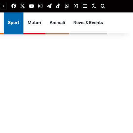
Facebook
X
You Tube
Instagram
Telegram
TikTok
WhatsApp
Articolo Random
Barra laterale
Cambia aspetto
Cerca
Sport
Motori
Animali
News & Events