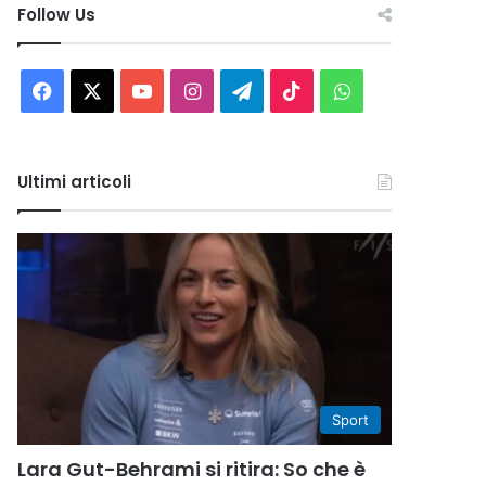
Follow Us
Facebook
X
You
Instagram
Telegram
TikTok
WhatsApp
Tube
Ultimi articoli
Sport
Lara Gut-Behrami si ritira: So che è