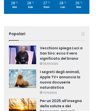
28
28
27
28
26
℃
℃
℃
℃
℃
Ven
Sab
Dom
Lun
Mar
Popolari
Vecchioni spiega Luci a
San Siro: ecco il vero
significato del brano
05/01/2025
I segreti degli animali,
Apple TV+ annuncia la
nuova docuserie
naturalistica
11/11/2024
Per un 2025 all’insegna
della salute e del