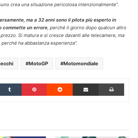
suno crea una situazione pericolosa intenzionalmente”.
versamente, ma a 32 anni sono il pilota più esperto in
do commette un errore
, perché il giorno dopo qualcun altro
prezzo. Si matura e si cresce davanti alle telecamere, ma
e, perché ha abbastanza esperienza”.
ecchi
MotoGP
Motomondiale
inkedIn
Tumblr
Pinterest
Reddit
Condividi via Email
Stampa