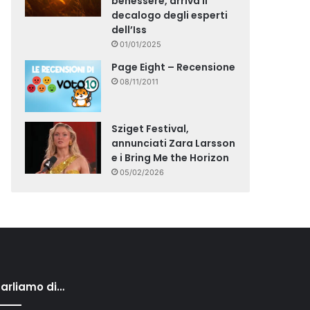
benessere, arriva il
decalogo degli esperti
dell’Iss
01/01/2025
Page Eight – Recensione
08/11/2011
Sziget Festival,
annunciati Zara Larsson
e i Bring Me the Horizon
05/02/2026
arliamo di…