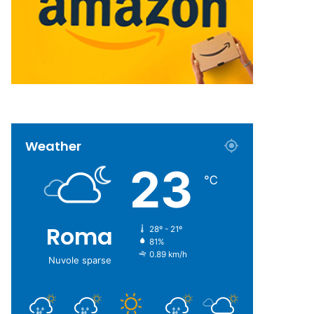
Weather
23
℃
Roma
28º - 21º
81%
0.89 km/h
Nuvole sparse