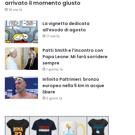
arrivato il momento giusto
16 ore fa
La vignetta dedicata
all’esodo di agosto
17 ore fa
Patti Smith e l’incontro con
Papa Leone: Mi farà sorridere
sempre
1 giorno fa
Infinito Paltrinieri: bronzo
europeo nella 5 km in acque
libere
2 giorni fa