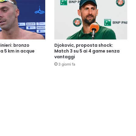
rinieri: bronzo
Djokovic, proposta shock:
la 5 km in acque
Match 3 su 5 ai 4 game senza
vantaggi
3 giorni fa