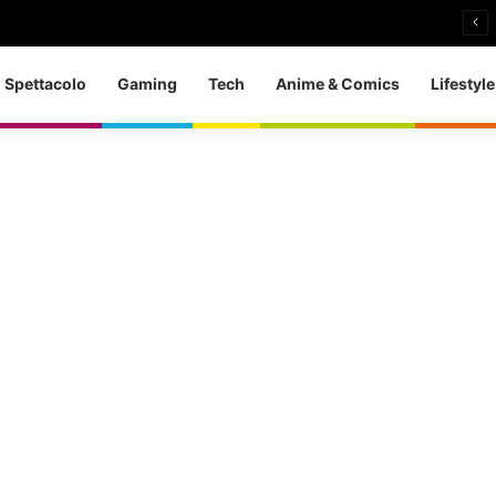
i si ritira: So che è arrivato il momento giusto
Spettacolo
Gaming
Tech
Anime & Comics
Lifestyle