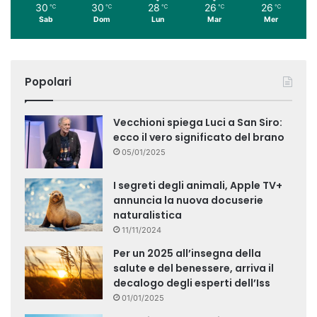
30
30
28
26
26
℃
℃
℃
℃
℃
Sab
Dom
Lun
Mar
Mer
Popolari
Vecchioni spiega Luci a San Siro:
ecco il vero significato del brano
05/01/2025
I segreti degli animali, Apple TV+
annuncia la nuova docuserie
naturalistica
11/11/2024
Per un 2025 all’insegna della
salute e del benessere, arriva il
decalogo degli esperti dell’Iss
01/01/2025