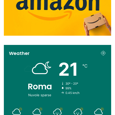
Weather
21
℃
Roma
30º - 20º
99%
0.45 km/h
Nuvole sparse