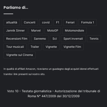
Parliamo di…
attualità
Concerti
covid
F1
Ferrari
Formula 1
Jannik Sinner
Marvel
MotoGP
Motomondiale
Recensioni Film
Sanremo
Sci
Sport invernali
Tennis
Tour musicali
Trailer
Vignette
Vignette Film
Vignette sul Cinema
In qualità di affiliati Amazon, riceviamo un guadagno dagli acquisti idonei effettuati
tramite i link presenti sul nostro sito.
Voto 10 - Testata giornalistica - Autorizzazione del tribunale di
Roma N° 447/2009 del 30/12/2009