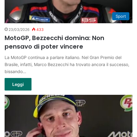
Sport
23/03/2026
433
MotoGP, Bezzecchi domina: Non
pensavo di poter vincere
La MotoGP continua a parlare italiano. Nel Gran Premio del
Brasile, infatti, Marco Bezzecchi ha trovato ancora il successo,
bissando…
Leggi