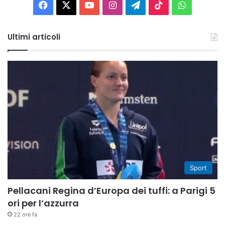
Facebook
X
You
Instagram
Telegram
TikTok
WhatsAp
Tube
Ultimi articoli
Sport
Pellacani Regina d’Europa dei tuffi: a Parigi 5
ori per l’azzurra
22 ore fa