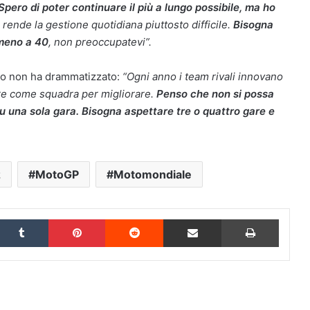
Spero di poter continuare il più a lungo possibile, ma ho
rende la gestione quotidiana piuttosto difficile.
Bisogna
mmeno a 40
, non preoccupatevi”.
ondo non ha drammatizzato:
“Ogni anno i team rivali innovano
re come squadra per migliorare.
Penso che non si possa
su una sola gara. Bisogna aspettare tre o quattro gare e
z
MotoGP
Motomondiale
inkedIn
Tumblr
Pinterest
Reddit
Condividi via Email
Stampa