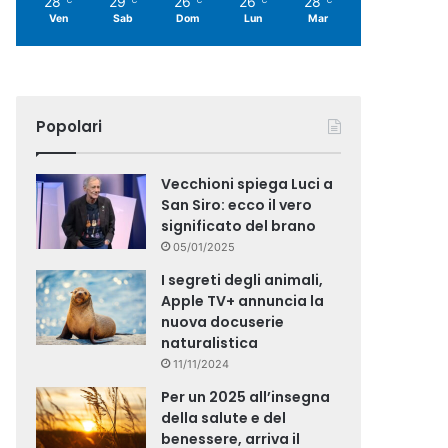
28
29
26
26
28
Ven
Sab
Dom
Lun
Mar
Popolari
Vecchioni spiega Luci a
San Siro: ecco il vero
significato del brano
05/01/2025
I segreti degli animali,
Apple TV+ annuncia la
nuova docuserie
naturalistica
11/11/2024
Per un 2025 all’insegna
della salute e del
benessere, arriva il