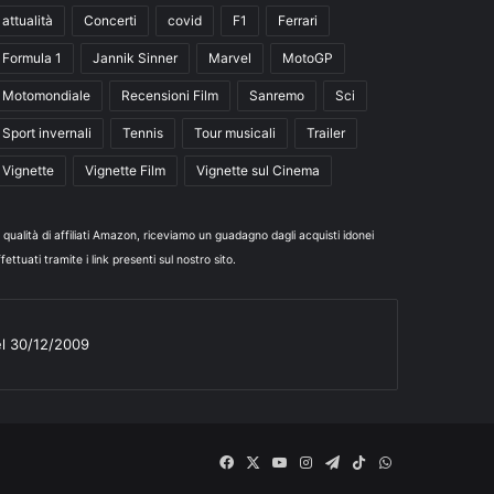
attualità
Concerti
covid
F1
Ferrari
Formula 1
Jannik Sinner
Marvel
MotoGP
Motomondiale
Recensioni Film
Sanremo
Sci
Sport invernali
Tennis
Tour musicali
Trailer
Vignette
Vignette Film
Vignette sul Cinema
n qualità di affiliati Amazon, riceviamo un guadagno dagli acquisti idonei
fettuati tramite i link presenti sul nostro sito.
el 30/12/2009
Facebook
X
You
Instagram
Telegram
TikTok
WhatsApp
Tube