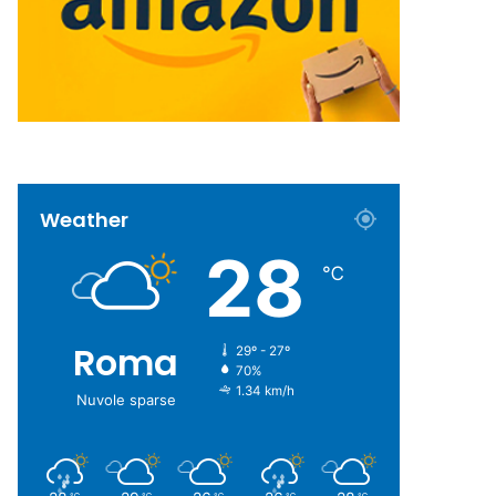
Weather
28
℃
Roma
29º - 27º
70%
1.34 km/h
Nuvole sparse
℃
℃
℃
℃
℃