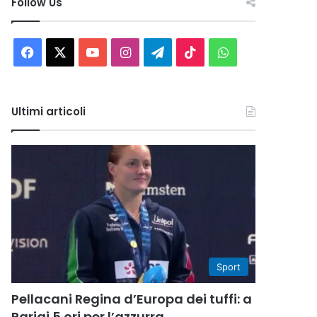
Follow Us
Facebook
X
You
Instagram
Telegram
TikTok
WhatsApp
Tube
Ultimi articoli
Sport
Pellacani Regina d’Europa dei tuffi: a
Parigi 5 ori per l’azzurra