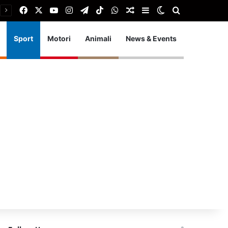
Facebook
X
You Tube
Instagram
Telegram
TikTok
WhatsApp
Articolo Random
Barra laterale
Cambia aspetto
Cerca
Sport
Motori
Animali
News & Events