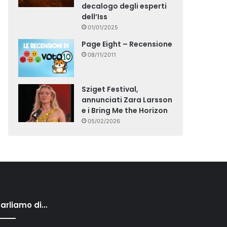
decalogo degli esperti
dell’Iss
01/01/2025
Page Eight – Recensione
08/11/2011
Sziget Festival,
annunciati Zara Larsson
e i Bring Me the Horizon
05/02/2026
arliamo di…