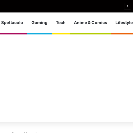
a d’Europa dei tuffi: a Parigi 5 ori per l’azzurra
Spettacolo
Gaming
Tech
Anime & Comics
Lifestyle