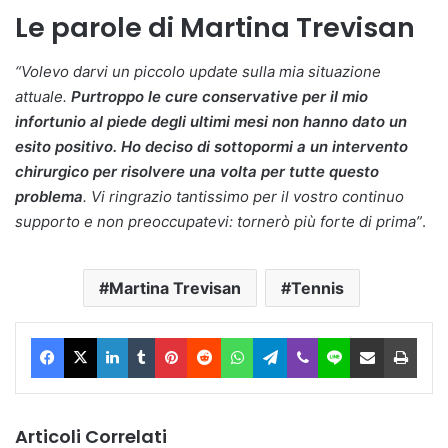
Le parole di Martina Trevisan
“Volevo darvi un piccolo update sulla mia situazione
attuale.
Purtroppo le cure conservative per il mio
infortunio al piede degli ultimi mesi non hanno dato un
esito positivo. Ho deciso di sottopormi a un intervento
chirurgico per risolvere una volta per tutte questo
problema
. Vi ringrazio tantissimo per il vostro continuo
supporto e non preoccupatevi: tornerò più forte di prima”
.
Martina Trevisan
Tennis
Facebook
X
LinkedIn
Tumblr
Pinterest
Reddit
WhatsApp
Telegram
Viber
Line
Condividi via Email
Stam
Articoli Correlati