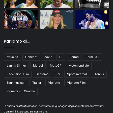
Parliamo di…
attualità
Concerti
covid
F1
Ferrari
Formula 1
Jannik Sinner
Marvel
MotoGP
Motomondiale
Recensioni Film
Sanremo
Sci
Sport invernali
Tennis
Tour musicali
Trailer
Vignette
Vignette Film
Vignette sul Cinema
In qualità di affiliati Amazon, riceviamo un guadagno dagli acquisti idonei effettuati
tramite i link presenti sul nostro sito.