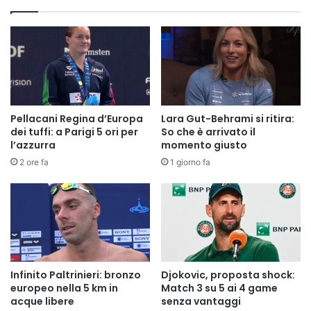
Pellacani Regina d’Europa
Lara Gut-Behrami si ritira:
dei tuffi: a Parigi 5 ori per
So che è arrivato il
l’azzurra
momento giusto
2 ore fa
1 giorno fa
Infinito Paltrinieri: bronzo
Djokovic, proposta shock:
europeo nella 5 km in
Match 3 su 5 ai 4 game
acque libere
senza vantaggi