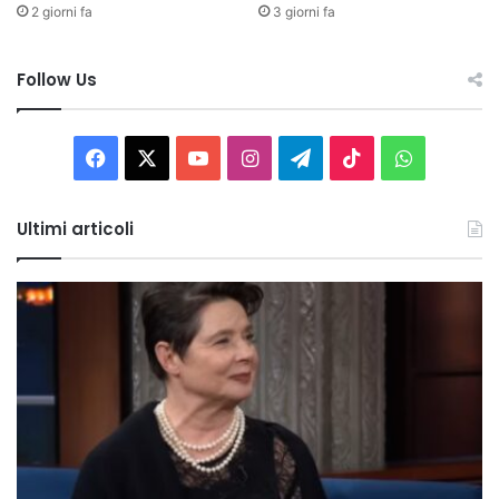
2 giorni fa
3 giorni fa
Follow Us
Facebook
X
You
Instagram
Telegram
TikTok
WhatsAp
Tube
Ultimi articoli