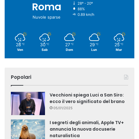
Roma
28º - 20º
88%
0.89 km/h
Nuvole sparse
28
30
27
29
25
℃
℃
℃
℃
℃
Ven
Sab
Dom
Lun
Mar
Popolari
Vecchioni spiega Luci a San Siro:
ecco il vero significato del brano
05/01/2025
I segreti degli animali, Apple TV+
annuncia la nuova docuserie
naturalistica