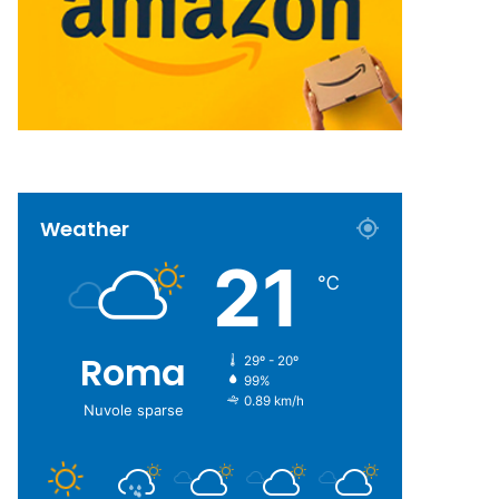
Weather
21
℃
Roma
29º - 20º
99%
0.89 km/h
Nuvole sparse