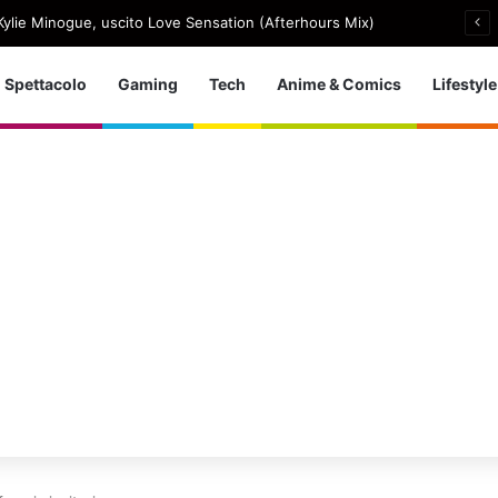
ylie Minogue, uscito Love Sensation (Afterhours Mix)
Spettacolo
Gaming
Tech
Anime & Comics
Lifestyle