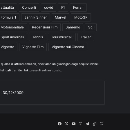
attualità
Concerti
covid
F1
Ferrari
Formula 1
Jannik Sinner
Marvel
MotoGP
Motomondiale
Recensioni Film
Sanremo
Sci
Sport invernali
Tennis
Tour musicali
Trailer
Vignette
Vignette Film
Vignette sul Cinema
n qualità di affiliati Amazon, riceviamo un guadagno dagli acquisti idonei
fettuati tramite i link presenti sul nostro sito.
el 30/12/2009
Facebook
X
You
Instagram
Telegram
TikTok
WhatsApp