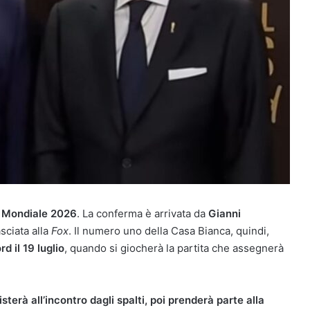
el Mondiale 2026
. La conferma è arrivata da
Gianni
asciata alla
Fox
. Il numero uno della Casa Bianca, quindi,
d il 19 luglio
, quando si giocherà la partita che assegnerà
sterà all’incontro dagli spalti, poi prenderà parte alla