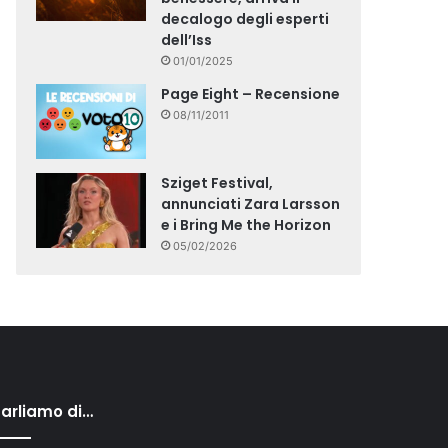
decalogo degli esperti
dell’Iss
01/01/2025
Page Eight – Recensione
08/11/2011
Sziget Festival,
annunciati Zara Larsson
e i Bring Me the Horizon
05/02/2026
arliamo di…