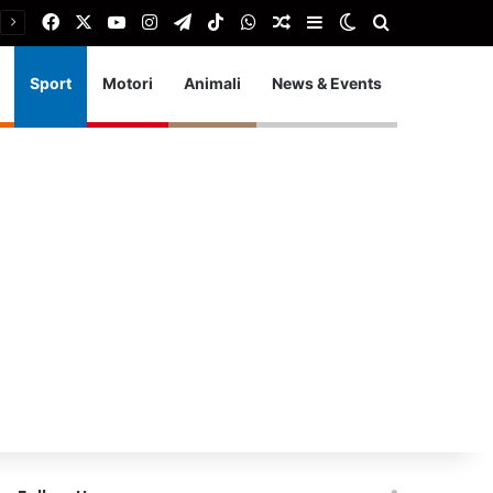
Facebook
X
You Tube
Instagram
Telegram
TikTok
WhatsApp
Articolo Random
Barra laterale
Cambia aspetto
Cerca
Sport
Motori
Animali
News & Events