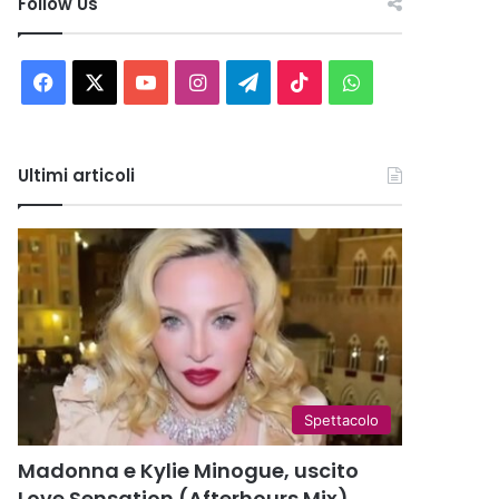
Follow Us
Facebook
X
You
Instagram
Telegram
TikTok
WhatsApp
Tube
Ultimi articoli
Spettacolo
Madonna e Kylie Minogue, uscito
Love Sensation (Afterhours Mix)