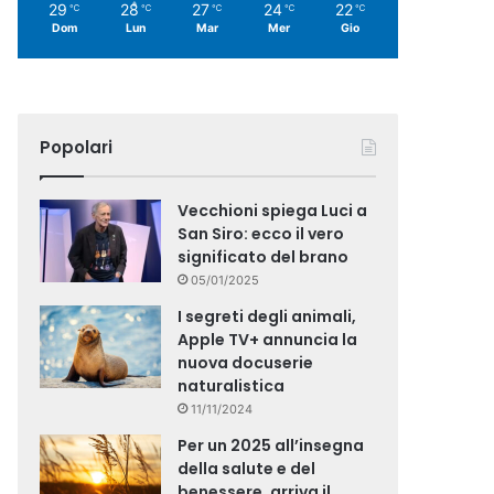
29
28
27
24
22
℃
℃
℃
℃
℃
Dom
Lun
Mar
Mer
Gio
Popolari
Vecchioni spiega Luci a
San Siro: ecco il vero
significato del brano
05/01/2025
I segreti degli animali,
Apple TV+ annuncia la
nuova docuserie
naturalistica
11/11/2024
Per un 2025 all’insegna
della salute e del
benessere, arriva il