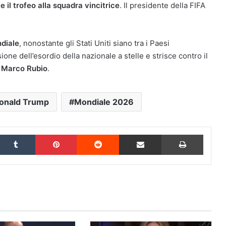
il trofeo alla squadra vincitrice
. Il presidente della FIFA
ndiale
, nonostante gli Stati Uniti siano tra i Paesi
ne dell’esordio della nazionale a stelle e strisce contro il
o
Marco Rubio
.
onald Trump
Mondiale 2026
inkedIn
Tumblr
Pinterest
Reddit
Condividi via Email
Stampa