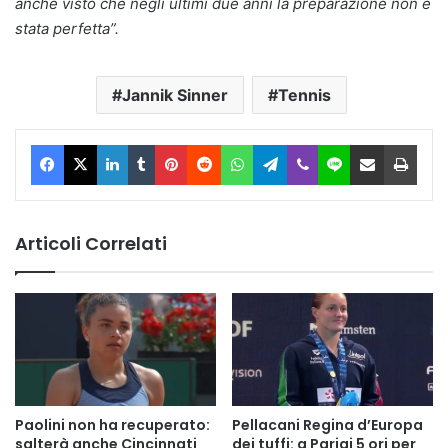
anche visto che negli ultimi due anni la preparazione non è
stata perfetta”.
Jannik Sinner
Tennis
Facebook
X
LinkedIn
Tumblr
Pinterest
Reddit
WhatsApp
Telegram
Viber
Line
Condividi via Email
Stam
Articoli Correlati
Paolini non ha recuperato:
Pellacani Regina d’Europa
salterà anche Cincinnati
dei tuffi: a Parigi 5 ori per