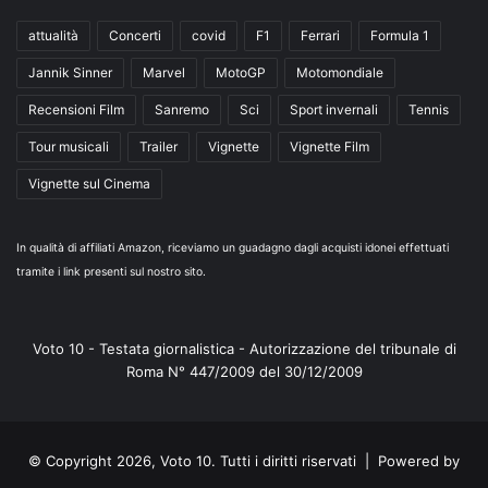
attualità
Concerti
covid
F1
Ferrari
Formula 1
Jannik Sinner
Marvel
MotoGP
Motomondiale
Recensioni Film
Sanremo
Sci
Sport invernali
Tennis
Tour musicali
Trailer
Vignette
Vignette Film
Vignette sul Cinema
In qualità di affiliati Amazon, riceviamo un guadagno dagli acquisti idonei effettuati
tramite i link presenti sul nostro sito.
Voto 10 - Testata giornalistica - Autorizzazione del tribunale di
Roma N° 447/2009 del 30/12/2009
© Copyright 2026, Voto 10. Tutti i diritti riservati | Powered by