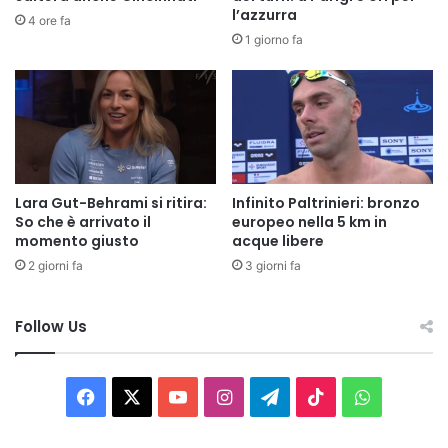
l’azzurra
4 ore fa
1 giorno fa
Lara Gut-Behrami si ritira:
Infinito Paltrinieri: bronzo
So che è arrivato il
europeo nella 5 km in
momento giusto
acque libere
2 giorni fa
3 giorni fa
Follow Us
Facebook
X
You
Instagram
Telegram
TikTok
WhatsAp
Tube