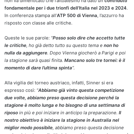
non va dimenticato che l’altoatesino ha dato un
contributo
fondamentale per i due trionfi dell’Italia nel 2023 e 2024
.
In conferenza stampa all’
ATP 500 di Vienna
, l’azzurro ha
risposto con classe alle critiche.
Queste le sue parole:
“
Posso solo dire che accetto tutte
le critiche
, ho già detto tutto su questo tema e
non ho
nulla da aggiungere
. Dopo Vienna giocherò a Parigi e poi
la stagione sarà quasi finita.
Mancano solo tre tornei: è il
momento di dare l’ultima spinta
“.
Alla vigilia del torneo austriaco, infatti, Sinner si era
espresso così:
“
Abbiamo già vinto questa competizione
due volte, abbiamo preso questa decisione perché la
stagione è molto lunga e ho bisogno di una settimana di
riposo
in più e poi iniziare in anticipo la preparazione.
Il
nostro obiettivo è iniziare la stagione in Australia nel
miglior modo possibile
, abbiamo preso questa decisione