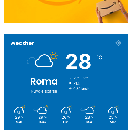
Weather
28
℃
Roma
29º - 28º
71%
0.89 km/h
Nuvole sparse
29
29
26
28
25
℃
℃
℃
℃
℃
Sab
Dom
Lun
Mar
Mer