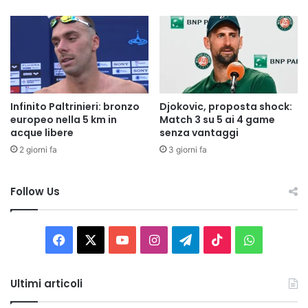
Infinito Paltrinieri: bronzo
Djokovic, proposta shock:
europeo nella 5 km in
Match 3 su 5 ai 4 game
acque libere
senza vantaggi
2 giorni fa
3 giorni fa
Follow Us
Facebook
X
You
Instagram
Telegram
TikTok
WhatsAp
Tube
Ultimi articoli