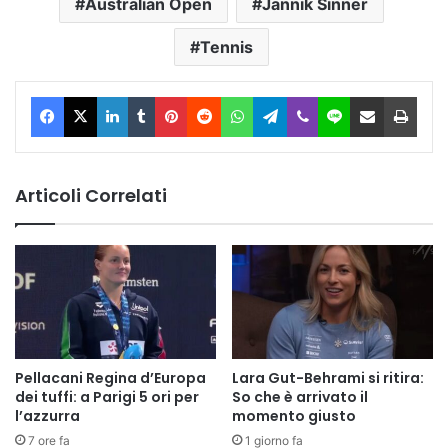
Australian Open
Jannik Sinner
Tennis
Facebook
X
LinkedIn
Tumblr
Pinterest
Reddit
WhatsApp
Telegram
Viber
Line
Condividi via Email
Stam
Articoli Correlati
Pellacani Regina d’Europa
Lara Gut-Behrami si ritira:
dei tuffi: a Parigi 5 ori per
So che è arrivato il
l’azzurra
momento giusto
7 ore fa
1 giorno fa