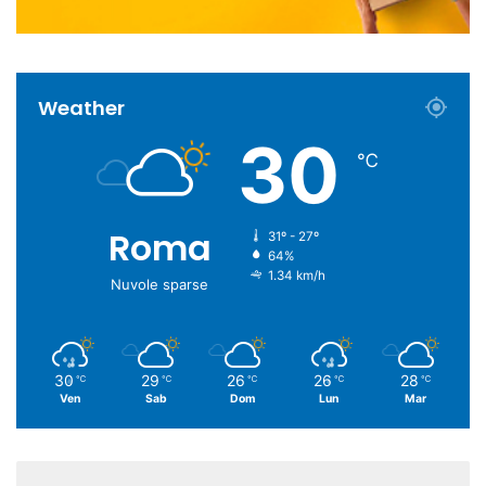
Weather
30
℃
Roma
31º - 27º
64%
1.34 km/h
Nuvole sparse
30
29
26
26
28
℃
℃
℃
℃
℃
Ven
Sab
Dom
Lun
Mar