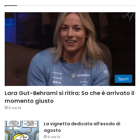
Sport
Lara Gut-Behrami si ritira: So che è arrivato il
momento giusto
8 ore fa
La vignetta dedicata all’esodo di
agosto
9 ore fa