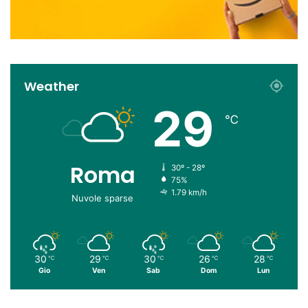
Weather
29
℃
Roma
30º - 28º
75%
1.79 km/h
Nuvole sparse
30
29
30
26
28
℃
℃
℃
℃
℃
Gio
Ven
Sab
Dom
Lun