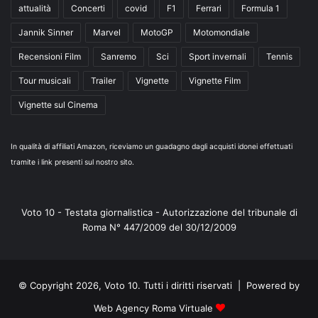
attualità
Concerti
covid
F1
Ferrari
Formula 1
Jannik Sinner
Marvel
MotoGP
Motomondiale
Recensioni Film
Sanremo
Sci
Sport invernali
Tennis
Tour musicali
Trailer
Vignette
Vignette Film
Vignette sul Cinema
In qualità di affiliati Amazon, riceviamo un guadagno dagli acquisti idonei effettuati
tramite i link presenti sul nostro sito.
Voto 10 - Testata giornalistica - Autorizzazione del tribunale di
Roma N° 447/2009 del 30/12/2009
© Copyright 2026, Voto 10. Tutti i diritti riservati | Powered by
Web Agency Roma Virtuale