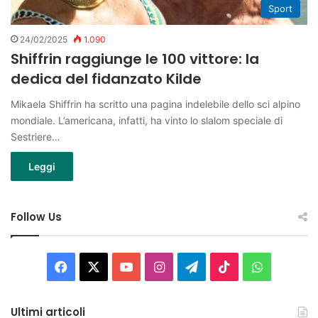
Sport
24/02/2025
1.090
Shiffrin raggiunge le 100 vittore: la
dedica del fidanzato Kilde
Mikaela Shiffrin ha scritto una pagina indelebile dello sci alpino
mondiale. L’americana, infatti, ha vinto lo slalom speciale di
Sestriere…
Leggi
Follow Us
Facebook
X
You
Instagram
Telegram
TikTok
WhatsAp
Tube
Ultimi articoli