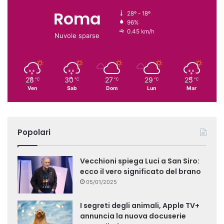
Roma
28º - 18º
96%
0.45 km/h
Nuvole sparse
28
30
27
29
25
℃
℃
℃
℃
℃
Ven
Sab
Dom
Lun
Mar
Popolari
Vecchioni spiega Luci a San Siro:
ecco il vero significato del brano
05/01/2025
I segreti degli animali, Apple TV+
annuncia la nuova docuserie