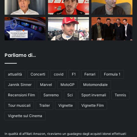
Parliamo di…
attualità
Concerti
covid
F1
Ferrari
Formula 1
Jannik Sinner
Marvel
MotoGP
Motomondiale
Recensioni Film
Sanremo
Sci
Sport invernali
Tennis
Tour musicali
Trailer
Vignette
Vignette Film
Vignette sul Cinema
In qualità di affiliati Amazon, riceviamo un guadagno dagli acquisti idonei effettuati