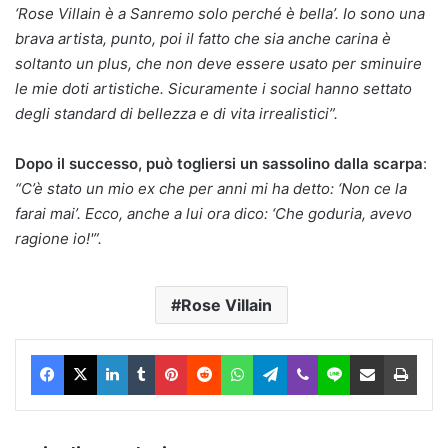
‘Rose Villain è a Sanremo solo perché è bella’. Io sono una
brava artista, punto, poi il fatto che sia anche carina è
soltanto un plus, che non deve essere usato per sminuire
le mie doti artistiche. Sicuramente i social hanno settato
degli standard di bellezza e di vita irrealistici”.
Dopo il successo, può togliersi un sassolino dalla scarpa
:
“C’è stato un mio ex che per anni mi ha detto: ‘Non ce la
farai mai’. Ecco, anche a lui ora dico: ‘Che goduria, avevo
ragione io!'”.
Rose Villain
Facebook
X
LinkedIn
Tumblr
Pinterest
Reddit
WhatsApp
Telegram
Viber
Line
Condividi via Email
Stam