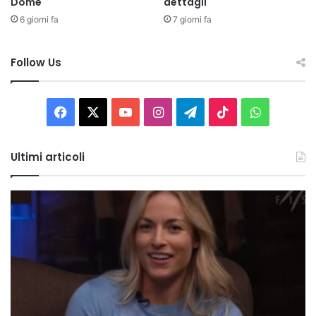
Dome
dettagli
6 giorni fa
7 giorni fa
Follow Us
Facebook
X
You
Instagram
Telegram
TikTok
WhatsAp
Tube
Ultimi articoli