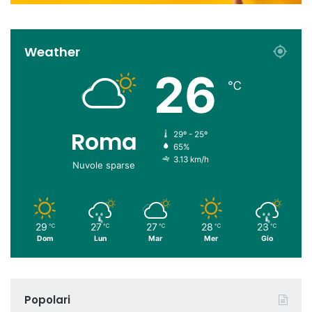
Weather
26
℃
Roma
29º - 25º
65%
3.13 km/h
Nuvole sparse
29
27
27
28
23
℃
℃
℃
℃
℃
Dom
Lun
Mar
Mer
Gio
Popolari