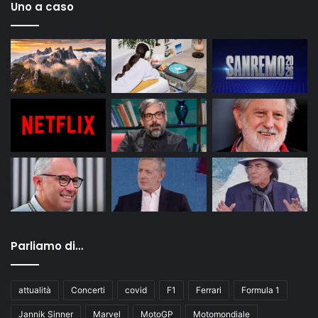
Uno a caso
Parliamo di…
attualità
Concerti
covid
F1
Ferrari
Formula 1
Jannik Sinner
Marvel
MotoGP
Motomondiale