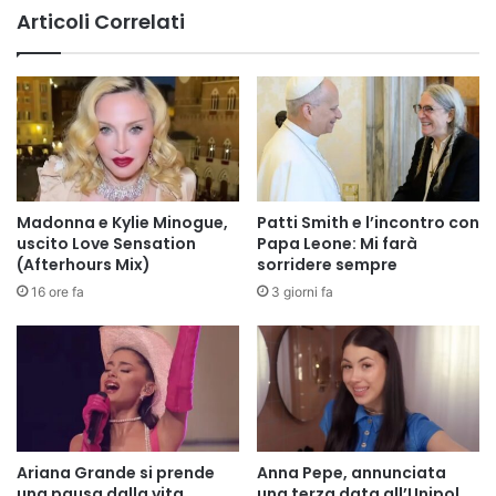
Articoli Correlati
Madonna e Kylie Minogue,
Patti Smith e l’incontro con
uscito Love Sensation
Papa Leone: Mi farà
(Afterhours Mix)
sorridere sempre
16 ore fa
3 giorni fa
Ariana Grande si prende
Anna Pepe, annunciata
una pausa dalla vita
una terza data all’Unipol