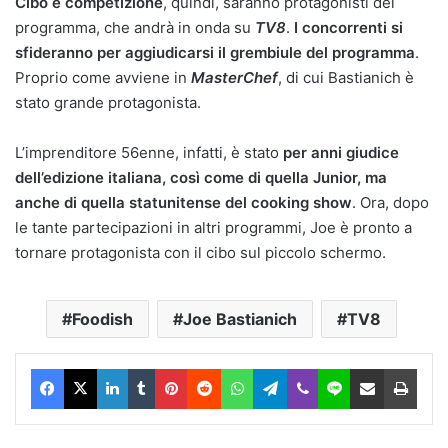
Cibo e competizione
, quindi, saranno protagonisti del
programma, che andrà in onda su
TV8
.
I concorrenti si
sfideranno per aggiudicarsi il grembiule del programma
.
Proprio come avviene in
MasterChef
, di cui Bastianich è
stato grande protagonista.
L’imprenditore 56enne, infatti, è stato
per anni giudice
dell’edizione italiana, così come di quella Junior, ma
anche di quella statunitense del cooking show
. Ora, dopo
le tante partecipazioni in altri programmi, Joe è pronto a
tornare protagonista con il cibo sul piccolo schermo.
Foodish
Joe Bastianich
TV8
Facebook
X
LinkedIn
Tumblr
Pinterest
Reddit
WhatsApp
Telegram
Viber
Line
Condividi via Email
Stam