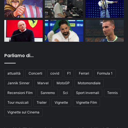
Parliamo di…
attualità
Concerti
covid
F1
Ferrari
Formula 1
Jannik Sinner
Marvel
MotoGP
Motomondiale
Recensioni Film
Sanremo
Sci
Sport invernali
Tennis
Tour musicali
Trailer
Vignette
Vignette Film
Vignette sul Cinema