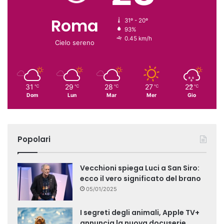
Roma
31º - 20º
93%
0.45 km/h
Cielo sereno
31
29
28
27
22
℃
℃
℃
℃
℃
Dom
Lun
Mar
Mer
Gio
Popolari
Vecchioni spiega Luci a San Siro:
ecco il vero significato del brano
05/01/2025
I segreti degli animali, Apple TV+
annuncia la nuova docuserie