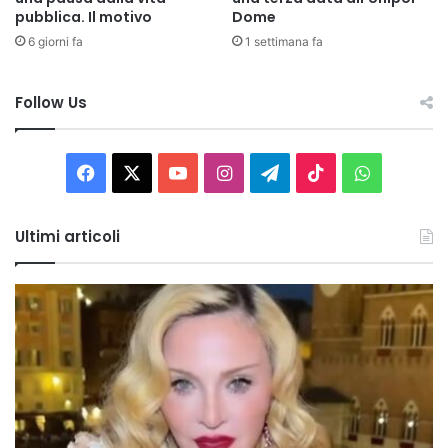
pubblica. Il motivo
Dome
6 giorni fa
1 settimana fa
Follow Us
Facebook
X
You
Instagram
Telegram
TikTok
WhatsAp
Tube
Ultimi articoli