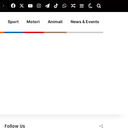
Facebook
X
You Tube
Instagram
Telegram
TikTok
WhatsApp
Articolo Random
Barra laterale
Cambia aspetto
Cerca
Sport
Motori
Animali
News & Events
Follow Us