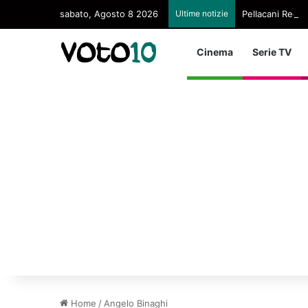
sabato, Agosto 8 2026
Ultime notizie
Pellacani Regina
Cinema
Serie TV
Home
/
Angelo Binaghi