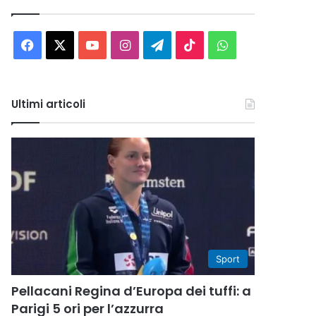
Facebook
X
You
Instagram
Telegram
TikTok
WhatsApp
Tube
Ultimi articoli
Sport
Pellacani Regina d’Europa dei tuffi: a
Parigi 5 ori per l’azzurra