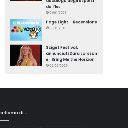
decalogo degli esperti
dell’Iss
01/01/2025
Page Eight – Recensione
08/11/2011
Sziget Festival,
annunciati Zara Larsson
e i Bring Me the Horizon
05/02/2026
arliamo di…