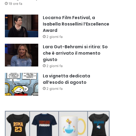
19 ore fa
Locarno Film Festival, a
Isabella Rossellini l’Excellence
Award
2 giorni fa
Lara Gut-Behrami si ritira: So
che è arrivato il momento
giusto
2 giorni fa
La vignetta dedicata
all’esodo di agosto
2 giorni fa