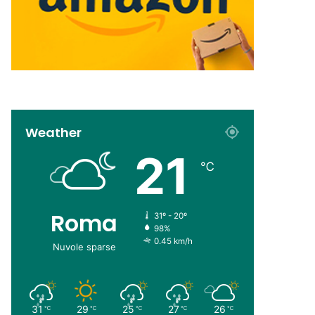
Weather
21
℃
Roma
31º - 20º
98%
0.45 km/h
Nuvole sparse
31
29
25
27
26
℃
℃
℃
℃
℃