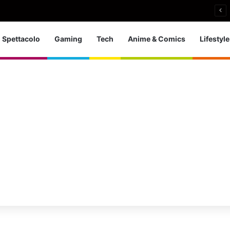
 d’Europa dei tuffi: a Parigi 5 ori per l’azzurra
Spettacolo
Gaming
Tech
Anime & Comics
Lifestyle