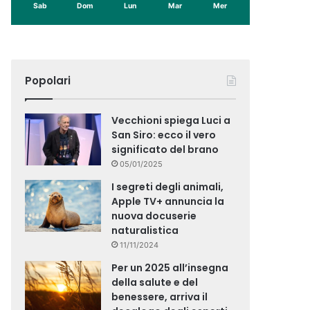
Sab
Dom
Lun
Mar
Mer
Popolari
Vecchioni spiega Luci a
San Siro: ecco il vero
significato del brano
05/01/2025
I segreti degli animali,
Apple TV+ annuncia la
nuova docuserie
naturalistica
11/11/2024
Per un 2025 all’insegna
della salute e del
benessere, arriva il