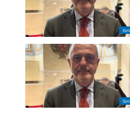
Spo
Spo