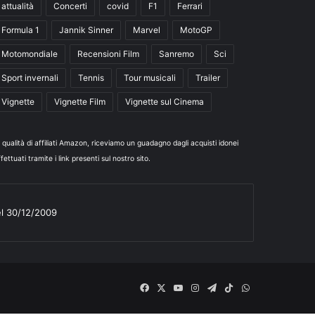
attualità
Concerti
covid
F1
Ferrari
Formula 1
Jannik Sinner
Marvel
MotoGP
Motomondiale
Recensioni Film
Sanremo
Sci
Sport invernali
Tennis
Tour musicali
Trailer
Vignette
Vignette Film
Vignette sul Cinema
n qualità di affiliati Amazon, riceviamo un guadagno dagli acquisti idonei
fettuati tramite i link presenti sul nostro sito.
el 30/12/2009
Facebook
X
You
Instagram
Telegram
TikTok
WhatsApp
Tube