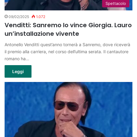
Spettacolo
09/02/2025
1.072
Venditti: Sanremo lo vince Giorgia. Lauro
un’installazione vivente
Antonello Venditti quest’anno tornerà a Sanremo, dove riceverà
il premio alla carriera, nel corso dell’ultima serata. Il cantautore
romano ha…
Leggi