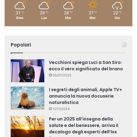
31
29
28
27
22
℃
℃
℃
℃
℃
Dom
Lun
Mar
Mer
Gio
Popolari
Vecchioni spiega Luci a San Siro:
ecco il vero significato del brano
05/01/2025
I segreti degli animali, Apple TV+
annuncia la nuova docuserie
naturalistica
11/11/2024
Per un 2025 all’insegna della
salute e del benessere, arriva il
decalogo degli esperti dell’Iss