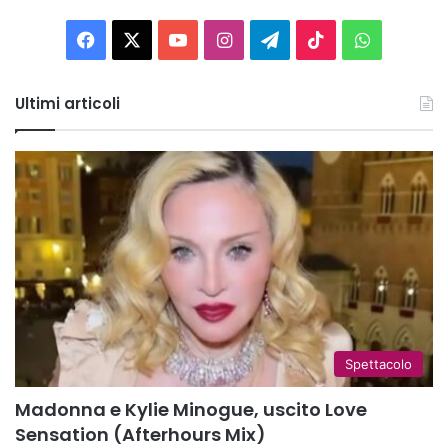
Facebook
X
You
Instagram
Telegram
TikTok
WhatsAp
Tube
Ultimi articoli
Spettacolo
Madonna e Kylie Minogue, uscito Love
Sensation (Afterhours Mix)