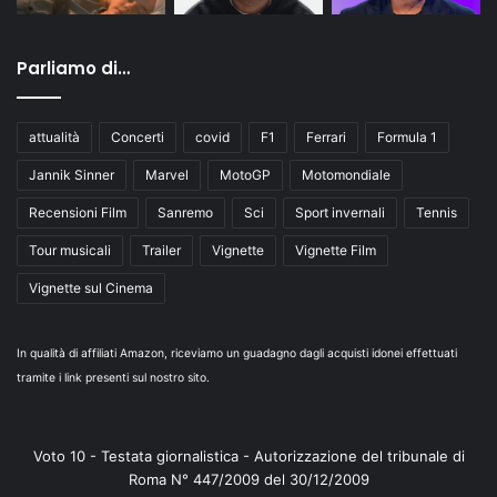
Parliamo di…
attualità
Concerti
covid
F1
Ferrari
Formula 1
Jannik Sinner
Marvel
MotoGP
Motomondiale
Recensioni Film
Sanremo
Sci
Sport invernali
Tennis
Tour musicali
Trailer
Vignette
Vignette Film
Vignette sul Cinema
In qualità di affiliati Amazon, riceviamo un guadagno dagli acquisti idonei effettuati
tramite i link presenti sul nostro sito.
Voto 10 - Testata giornalistica - Autorizzazione del tribunale di
Roma N° 447/2009 del 30/12/2009