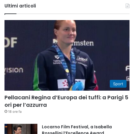
Ultimi articoli
Sport
Pellacani Regina d’Europa dei tuffi: a Parigi 5
ori per l’azzurra
18 ore fa
Locarno Film Festival, a Isabella
Rossellini l’Excellence Award