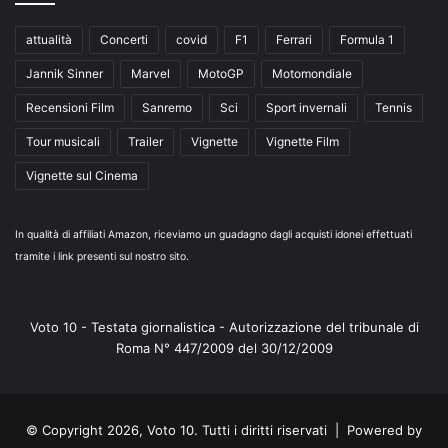
attualità
Concerti
covid
F1
Ferrari
Formula 1
Jannik Sinner
Marvel
MotoGP
Motomondiale
Recensioni Film
Sanremo
Sci
Sport invernali
Tennis
Tour musicali
Trailer
Vignette
Vignette Film
Vignette sul Cinema
In qualità di affiliati Amazon, riceviamo un guadagno dagli acquisti idonei effettuati
tramite i link presenti sul nostro sito.
Voto 10 - Testata giornalistica - Autorizzazione del tribunale di
Roma N° 447/2009 del 30/12/2009
© Copyright 2026, Voto 10. Tutti i diritti riservati | Powered by