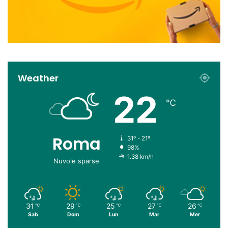
Weather
22
℃
Roma
31º - 21º
98%
1.38 km/h
Nuvole sparse
31
29
25
27
26
℃
℃
℃
℃
℃
Sab
Dom
Lun
Mar
Mer