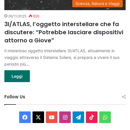
Scienza, Natura e Viaggi
26/11/2025
826
3I/ATLAS, l’oggetto interstellare che fa
discutere: “Potrebbe lasciare dispositivi
attorno a Giove”
Il misterioso oggetto interstellare 3I/ATLAS, attualmente in
viaggio attraverso il Sistema Solare, si prepara a vivere il suo
periodo più…
Leggi
Follow Us
Facebook
X
You
Instagram
Telegram
TikTok
WhatsAp
Tube