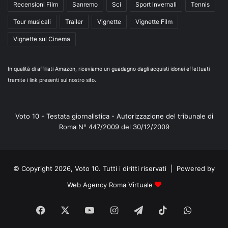
Recensioni Film
Sanremo
Sci
Sport invernali
Tennis
Tour musicali
Trailer
Vignette
Vignette Film
Vignette sul Cinema
In qualità di affiliati Amazon, riceviamo un guadagno dagli acquisti idonei effettuati
tramite i link presenti sul nostro sito.
Voto 10 - Testata giornalistica - Autorizzazione del tribunale di
Roma N° 447/2009 del 30/12/2009
© Copyright 2026, Voto 10. Tutti i diritti riservati | Powered by
Web Agency Roma Virtuale
Facebook
X
You
Instagram
Telegram
TikTok
WhatsA