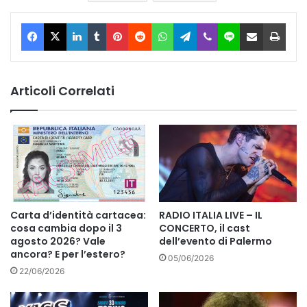
Facebook
X
LinkedIn
Tumblr
Pinterest
Reddit
WhatsApp
Telegram
Viber
Line
Condividi via Email
Stam
Articoli Correlati
Carta d’identità cartacea:
RADIO ITALIA LIVE – IL
cosa cambia dopo il 3
CONCERTO, il cast
agosto 2026? Vale
dell’evento di Palermo
ancora? E per l’estero?
05/06/2026
22/06/2026