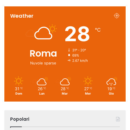
Weather
28
℃
Roma
31º - 20º
69%
2.67 km/h
Nuvole sparse
31
26
28
27
19
℃
℃
℃
℃
℃
Dom
Lun
Mar
Mer
Gio
Popolari