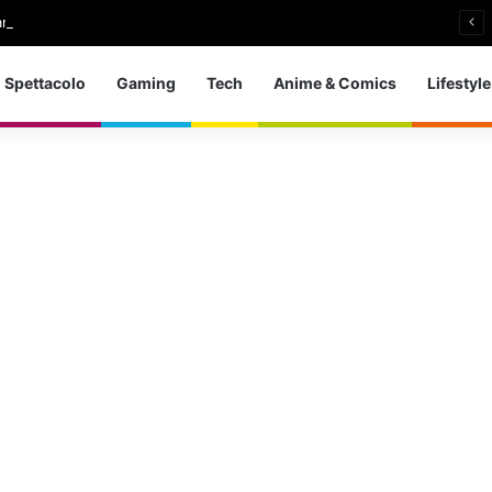
i si ritira: So che è arrivato il momento giusto
Spettacolo
Gaming
Tech
Anime & Comics
Lifestyle