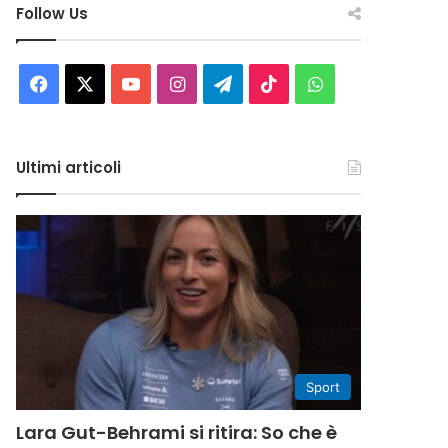
Follow Us
Facebook
X
You
Instagram
Telegram
TikTok
WhatsApp
Tube
Ultimi articoli
Sport
Lara Gut-Behrami si ritira: So che è