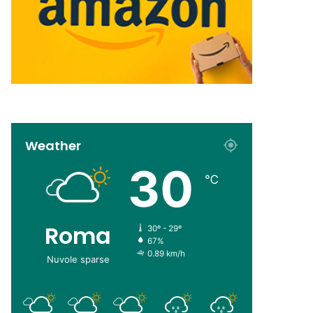
Weather
30
℃
Roma
30º - 29º
67%
0.89 km/h
Nuvole sparse