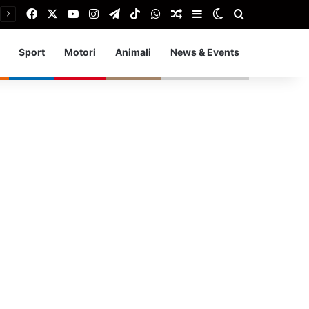
Facebook
X
You Tube
Instagram
Telegram
TikTok
WhatsApp
Articolo Random
Barra laterale
Cambia aspetto
Cerca
Sport
Motori
Animali
News & Events