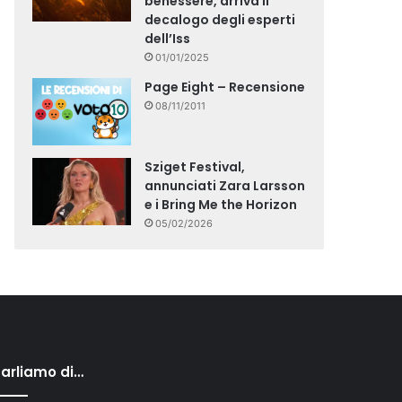
benessere, arriva il
decalogo degli esperti
dell’Iss
01/01/2025
Page Eight – Recensione
08/11/2011
Sziget Festival,
annunciati Zara Larsson
e i Bring Me the Horizon
05/02/2026
arliamo di…