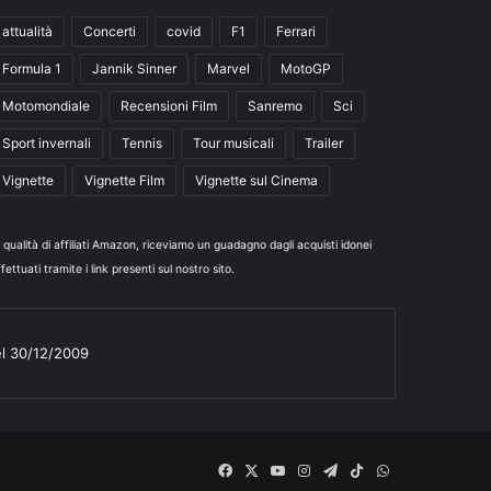
attualità
Concerti
covid
F1
Ferrari
Formula 1
Jannik Sinner
Marvel
MotoGP
Motomondiale
Recensioni Film
Sanremo
Sci
Sport invernali
Tennis
Tour musicali
Trailer
Vignette
Vignette Film
Vignette sul Cinema
n qualità di affiliati Amazon, riceviamo un guadagno dagli acquisti idonei
fettuati tramite i link presenti sul nostro sito.
el 30/12/2009
Facebook
X
You
Instagram
Telegram
TikTok
WhatsApp