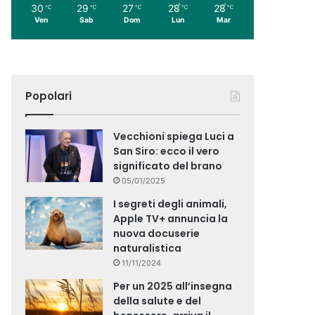
30
29
27
28
28
℃
℃
℃
℃
℃
Ven
Sab
Dom
Lun
Mar
Popolari
Vecchioni spiega Luci a
San Siro: ecco il vero
significato del brano
05/01/2025
I segreti degli animali,
Apple TV+ annuncia la
nuova docuserie
naturalistica
11/11/2024
Per un 2025 all’insegna
della salute e del