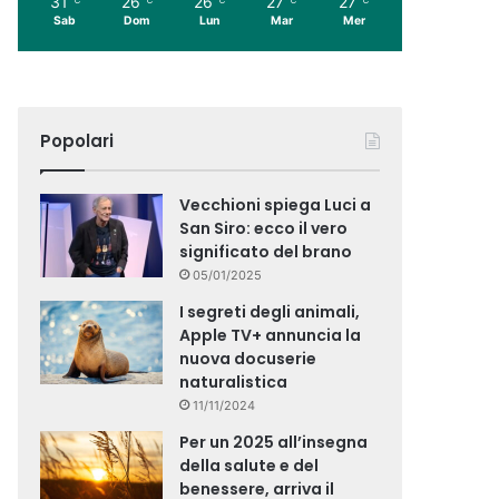
31
26
26
27
27
Sab
Dom
Lun
Mar
Mer
Popolari
Vecchioni spiega Luci a
San Siro: ecco il vero
significato del brano
05/01/2025
I segreti degli animali,
Apple TV+ annuncia la
nuova docuserie
naturalistica
11/11/2024
Per un 2025 all’insegna
della salute e del
benessere, arriva il