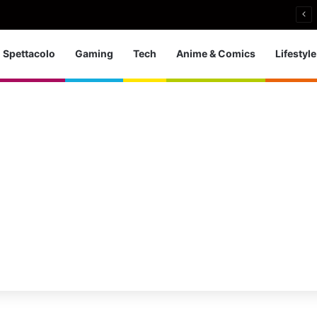
 d’Europa dei tuffi: a Parigi 5 ori per l’azzurra
Spettacolo
Gaming
Tech
Anime & Comics
Lifestyle