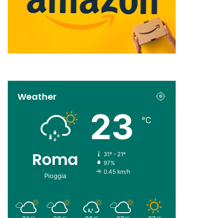
Weather
23
℃
Roma
31º - 21º
97%
0.45 km/h
Pioggia
℃
℃
℃
℃
℃