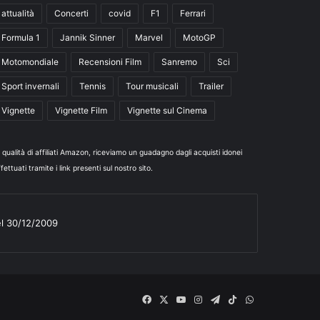
attualità
Concerti
covid
F1
Ferrari
Formula 1
Jannik Sinner
Marvel
MotoGP
Motomondiale
Recensioni Film
Sanremo
Sci
Sport invernali
Tennis
Tour musicali
Trailer
Vignette
Vignette Film
Vignette sul Cinema
n qualità di affiliati Amazon, riceviamo un guadagno dagli acquisti idonei
fettuati tramite i link presenti sul nostro sito.
el 30/12/2009
Facebook
X
You
Instagram
Telegram
TikTok
WhatsApp
Tube