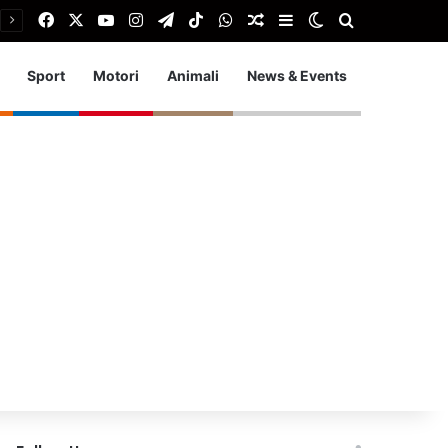
Facebook
X
You Tube
Instagram
Telegram
TikTok
WhatsApp
Articolo Random
Barra laterale
Cambia aspetto
Cerca
Sport
Motori
Animali
News & Events