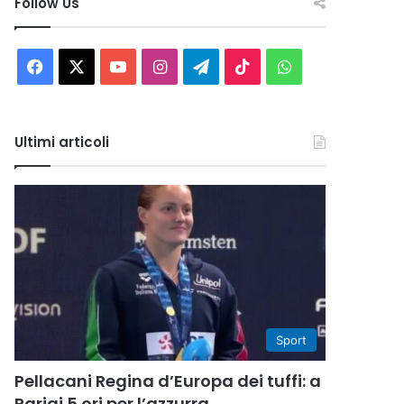
Follow Us
Facebook
X
You
Instagram
Telegram
TikTok
WhatsApp
Tube
Ultimi articoli
Sport
Pellacani Regina d’Europa dei tuffi: a
Parigi 5 ori per l’azzurra