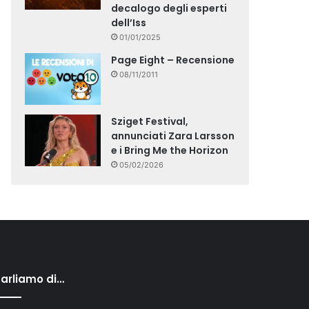
decalogo degli esperti
dell’Iss
01/01/2025
Page Eight – Recensione
08/11/2011
Sziget Festival,
annunciati Zara Larsson
e i Bring Me the Horizon
05/02/2026
arliamo di…