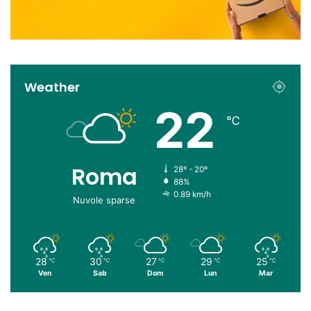
Weather
22
℃
Roma
28º - 20º
88%
0.89 km/h
Nuvole sparse
28
30
27
29
25
℃
℃
℃
℃
℃
Ven
Sab
Dom
Lun
Mar