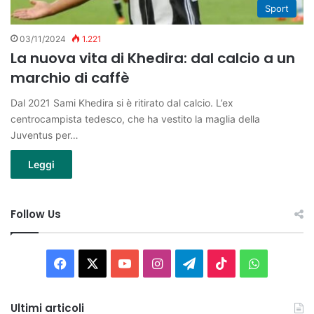
Sport
03/11/2024
1.221
La nuova vita di Khedira: dal calcio a un
marchio di caffè
Dal 2021 Sami Khedira si è ritirato dal calcio. L’ex
centrocampista tedesco, che ha vestito la maglia della
Juventus per…
Leggi
Follow Us
Facebook
X
You
Instagram
Telegram
TikTok
WhatsAp
Tube
Ultimi articoli