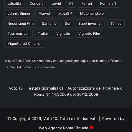
attualità
Concerti
covid
F1
Ferrari
Formula 1
Jannik Sinner
Marvel
MotoGP
Motomondiale
Recensioni Film
Sanremo
Sci
Sport invernali
Tennis
Tour musicali
Trailer
Vignette
Vignette Film
Vignette sul Cinema
In qualità di affiliati Amazon, riceviamo un guadagno dagli acquisti idonei effettuati
tramite i link presenti sul nostro sito.
Voto 10 - Testata giornalistica - Autorizzazione del tribunale di
Roma N° 447/2009 del 30/12/2009
© Copyright 2026, Voto 10. Tutti i diritti riservati | Powered by
Web Agency Roma Virtuale