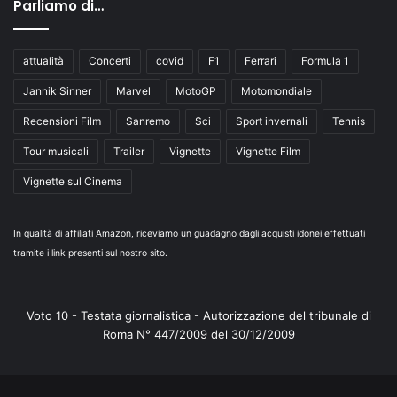
Parliamo di…
attualità
Concerti
covid
F1
Ferrari
Formula 1
Jannik Sinner
Marvel
MotoGP
Motomondiale
Recensioni Film
Sanremo
Sci
Sport invernali
Tennis
Tour musicali
Trailer
Vignette
Vignette Film
Vignette sul Cinema
In qualità di affiliati Amazon, riceviamo un guadagno dagli acquisti idonei effettuati
tramite i link presenti sul nostro sito.
Voto 10 - Testata giornalistica - Autorizzazione del tribunale di
Roma N° 447/2009 del 30/12/2009