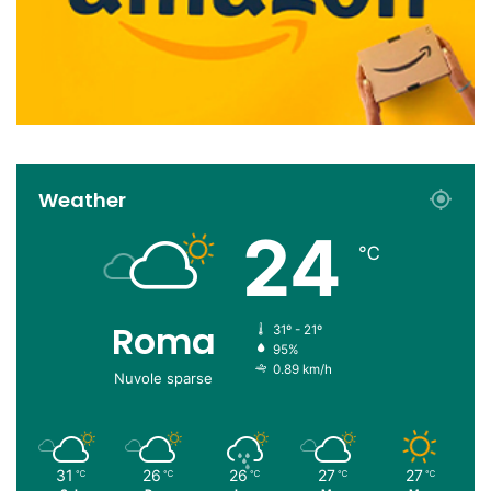
Weather
24
℃
Roma
31º - 21º
95%
0.89 km/h
Nuvole sparse
31
26
26
27
27
℃
℃
℃
℃
℃