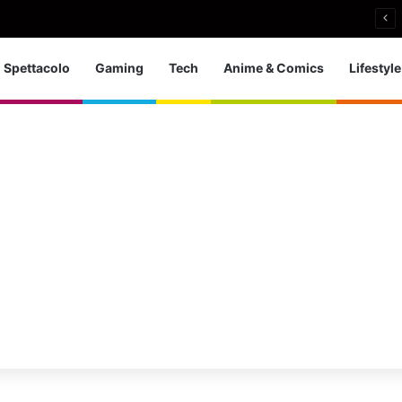
a d’Europa dei tuffi: a Parigi 5 ori per l’azzurra
Spettacolo
Gaming
Tech
Anime & Comics
Lifestyle