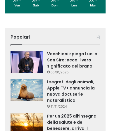
29
29
26
26
28
Ven
Sab
Dom
Lun
Mar
Popolari
Vecchioni spiega Luci a
San Siro: ecco il vero
significato del brano
05/01/2025
I segreti degli animali,
Apple TV+ annuncia la
nuova docuserie
naturalistica
11/11/2024
Per un 2025 all’insegna
della salute e del
benessere, arriva il