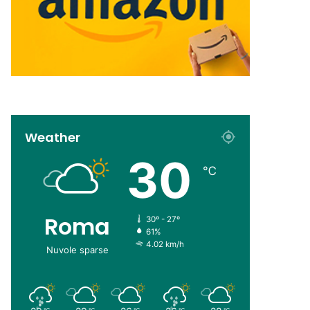
Weather
30
℃
Roma
30º - 27º
61%
4.02 km/h
Nuvole sparse
℃
℃
℃
℃
℃