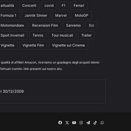
attualità
Concerti
covid
F1
Ferrari
Formula 1
Jannik Sinner
Marvel
MotoGP
Motomondiale
Recensioni Film
Sanremo
Sci
Sport invernali
Tennis
Tour musicali
Trailer
Vignette
Vignette Film
Vignette sul Cinema
n qualità di affiliati Amazon, riceviamo un guadagno dagli acquisti idonei
fettuati tramite i link presenti sul nostro sito.
el 30/12/2009
Facebook
X
You
Instagram
Telegram
TikTok
WhatsApp
Tube