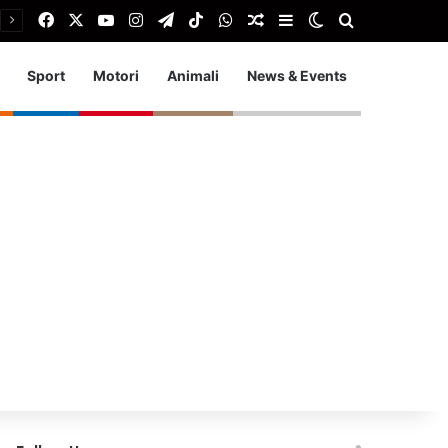
Facebook
X
You Tube
Instagram
Telegram
TikTok
WhatsApp
Articolo Random
Barra laterale
Cambia aspetto
Cerca
Sport
Motori
Animali
News & Events