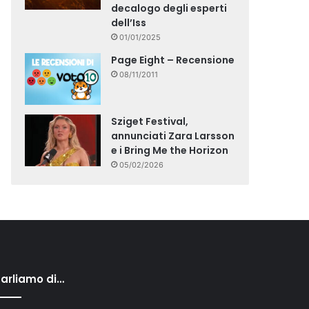
decalogo degli esperti
dell’Iss
01/01/2025
Page Eight – Recensione
08/11/2011
Sziget Festival,
annunciati Zara Larsson
e i Bring Me the Horizon
05/02/2026
arliamo di…