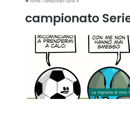
Home
/
campionato Serie A
campionato Seri
Le Vignette di Voto 