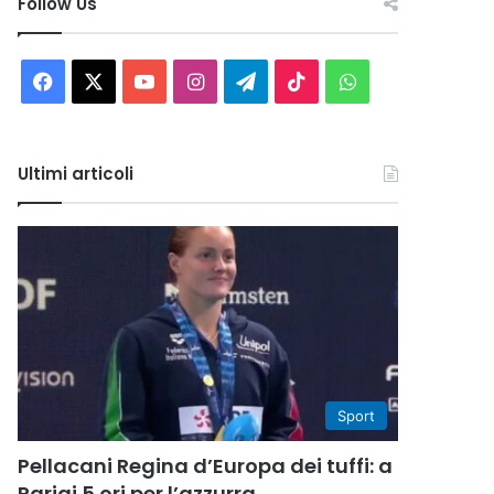
Follow Us
Facebook
X
You
Instagram
Telegram
TikTok
WhatsApp
Tube
Ultimi articoli
Sport
Pellacani Regina d’Europa dei tuffi: a
Parigi 5 ori per l’azzurra