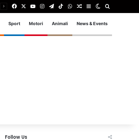
Facebook
X
You Tube
Instagram
Telegram
TikTok
WhatsApp
Articolo Random
Barra laterale
Cambia aspetto
Cerca
Sport
Motori
Animali
News & Events
Follow Us