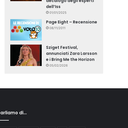
decalogo degli esperti
dell’Iss
01/01/2025
Page Eight – Recensione
08/11/2011
Sziget Festival,
annunciati Zara Larsson
e i Bring Me the Horizon
05/02/2026
arliamo di…