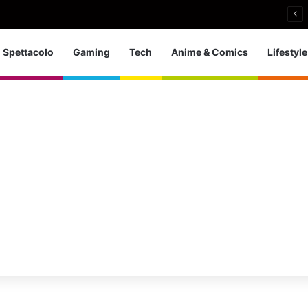
i si ritira: So che è arrivato il momento giusto
Spettacolo
Gaming
Tech
Anime & Comics
Lifestyle