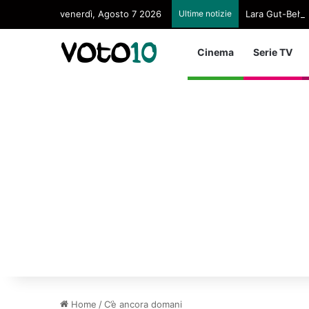
venerdì, Agosto 7 2026
Ultime notizie
Lara Gut-Behram
Cinema
Serie TV
Home
/
C’è ancora domani