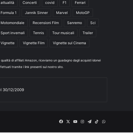
attualità
Concerti
covid
F1
Ferrari
Formula 1
Jannik Sinner
Marvel
MotoGP
Motomondiale
Recensioni Film
Sanremo
Sci
Sport invernali
Tennis
Tour musicali
Trailer
Vignette
Vignette Film
Vignette sul Cinema
n qualità di affiliati Amazon, riceviamo un guadagno dagli acquisti idonei
fettuati tramite i link presenti sul nostro sito.
el 30/12/2009
Facebook
X
You
Instagram
Telegram
TikTok
WhatsApp
Tube