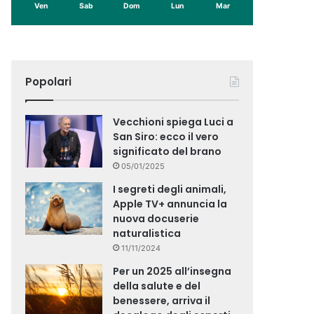
Ven
Sab
Dom
Lun
Mar
Popolari
Vecchioni spiega Luci a
San Siro: ecco il vero
significato del brano
05/01/2025
I segreti degli animali,
Apple TV+ annuncia la
nuova docuserie
naturalistica
11/11/2024
Per un 2025 all’insegna
della salute e del
benessere, arriva il