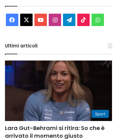
Facebook
X
You
Instagram
Telegram
TikTok
WhatsApp
Tube
Ultimi articoli
Sport
Lara Gut-Behrami si ritira: So che è
arrivato il momento giusto