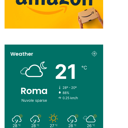
Weather
21
℃
Roma
28º - 20º
88%
0.25 km/h
Nuvole sparse
28
28
27
28
26
℃
℃
℃
℃
℃