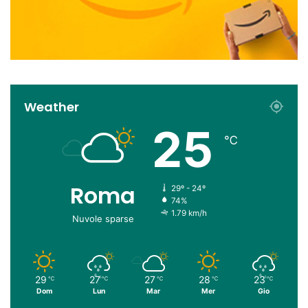
Weather
25
℃
Roma
29º - 24º
74%
1.79 km/h
Nuvole sparse
29
27
27
28
23
℃
℃
℃
℃
℃
Dom
Lun
Mar
Mer
Gio