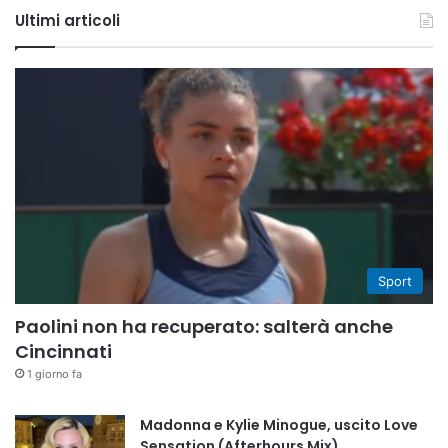
Ultimi articoli
Sport
Paolini non ha recuperato: salterà anche
Cincinnati
1 giorno fa
Madonna e Kylie Minogue, uscito Love
Sensation (Afterhours Mix)