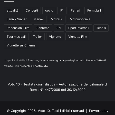
attualità
Concerti
covid
F1
Ferrari
Formula 1
Jannik Sinner
Marvel
MotoGP
Motomondiale
Recensioni Film
Sanremo
Sci
Sport invernali
Tennis
Tour musicali
Trailer
Vignette
Vignette Film
Vignette sul Cinema
In qualità di affiliati Amazon, riceviamo un guadagno dagli acquisti idonei effettuati
tramite i link presenti sul nostro sito.
Voto 10 - Testata giornalistica - Autorizzazione del tribunale di
Roma N° 447/2009 del 30/12/2009
© Copyright 2026, Voto 10. Tutti i diritti riservati | Powered by