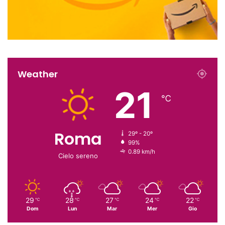
Weather
21
℃
Roma
29º - 20º
99%
0.89 km/h
Cielo sereno
29
28
27
24
22
℃
℃
℃
℃
℃
Dom
Lun
Mar
Mer
Gio