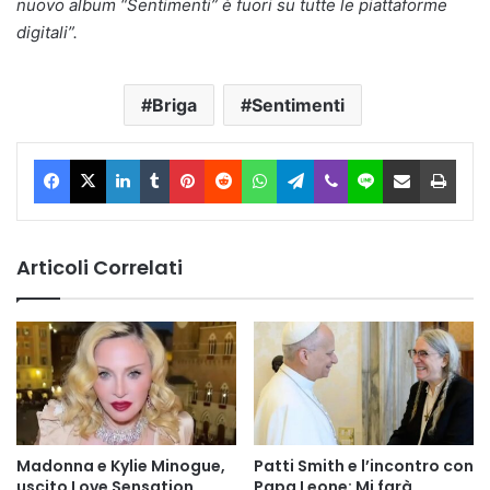
nuovo album “Sentimenti” è fuori su tutte le piattaforme
digitali”.
Briga
Sentimenti
Facebook
X
LinkedIn
Tumblr
Pinterest
Reddit
WhatsApp
Telegram
Viber
Line
Condividi via Email
Stam
Articoli Correlati
Madonna e Kylie Minogue,
Patti Smith e l’incontro con
uscito Love Sensation
Papa Leone: Mi farà