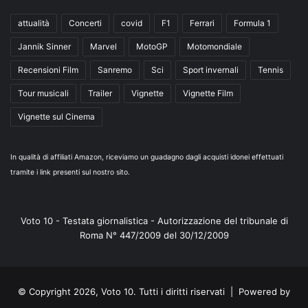
attualità
Concerti
covid
F1
Ferrari
Formula 1
Jannik Sinner
Marvel
MotoGP
Motomondiale
Recensioni Film
Sanremo
Sci
Sport invernali
Tennis
Tour musicali
Trailer
Vignette
Vignette Film
Vignette sul Cinema
In qualità di affiliati Amazon, riceviamo un guadagno dagli acquisti idonei effettuati
tramite i link presenti sul nostro sito.
Voto 10 - Testata giornalistica - Autorizzazione del tribunale di
Roma N° 447/2009 del 30/12/2009
© Copyright 2026, Voto 10. Tutti i diritti riservati | Powered by