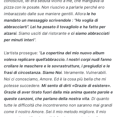
conosciuti, lei era seduta vicino a me, che mangiava la
pizza con le posate. Non riuscivo a parlarle perché ero
imbarazzato dalle sue maniere gentili. Allora
le ho
mandato un messaggio scrivendole : “Ho voglia di
abbracciarti”. Lei ha posato il tovagliolo e ha fatto per
alzarsi
. Siamo usciti dal ristorante e
ci siamo abbracciati
per minuti interi
“.
L’artista prosegue:
“
La copertina del mio nuovo album
voleva replicare quell’abbraccio. I nostri corpi nudi fanno
crollare le maschere e le sovrastrutture, i pregiudizi e le
frasi di circostanza. Siamo Noi
. Veramente. Vulnerabili.
Noi ci conosciamo, Amore. Ed è la cosa più bella che mi
potesse succedere.
Mi sento di dirti «Grazie di esistere».
Grazie di aver tirato fuori dalla mia anima queste parole e
queste canzoni, che parlano della nostra vita
. Di quanto
tutte le difficoltà che incontreremo non saranno mai grandi
come il nostro Amore. Sei il mio metodo migliore. Il mio