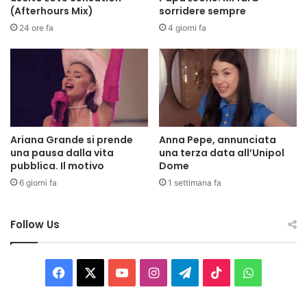
(Afterhours Mix)
sorridere sempre
24 ore fa
4 giorni fa
Ariana Grande si prende
Anna Pepe, annunciata
una pausa dalla vita
una terza data all’Unipol
pubblica. Il motivo
Dome
6 giorni fa
1 settimana fa
Follow Us
Facebook
X
You
Instagram
Telegram
TikTok
WhatsAp
Tube