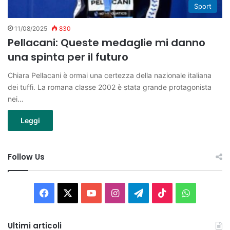
Sport
11/08/2025
830
Pellacani: Queste medaglie mi danno
una spinta per il futuro
Chiara Pellacani è ormai una certezza della nazionale italiana
dei tuffi. La romana classe 2002 è stata grande protagonista
nei…
Leggi
Follow Us
Facebook
X
You
Instagram
Telegram
TikTok
WhatsAp
Tube
Ultimi articoli