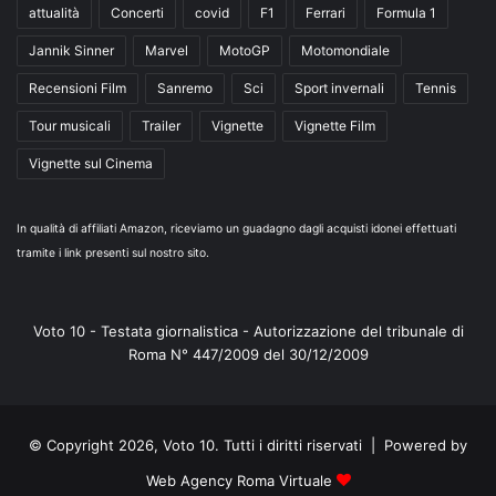
attualità
Concerti
covid
F1
Ferrari
Formula 1
Jannik Sinner
Marvel
MotoGP
Motomondiale
Recensioni Film
Sanremo
Sci
Sport invernali
Tennis
Tour musicali
Trailer
Vignette
Vignette Film
Vignette sul Cinema
In qualità di affiliati Amazon, riceviamo un guadagno dagli acquisti idonei effettuati
tramite i link presenti sul nostro sito.
Voto 10 - Testata giornalistica - Autorizzazione del tribunale di
Roma N° 447/2009 del 30/12/2009
© Copyright 2026, Voto 10. Tutti i diritti riservati | Powered by
Web Agency Roma Virtuale