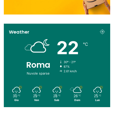
Weather
22
℃
Roma
30º - 21º
87%
2.61 km/h
Nuvole sparse
30
29
28
26
25
℃
℃
℃
℃
℃
Gio
Ven
Sab
Dom
Lun