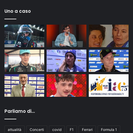
Uno a caso
Parliamo di…
attualità
Concerti
covid
F1
Ferrari
Formula 1