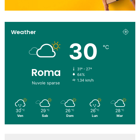
Weather
30
℃
Roma
31º - 27º
64%
1.34 km/h
Nuvole sparse
30
29
26
26
28
℃
℃
℃
℃
℃
Ven
Sab
Dom
Lun
Mar