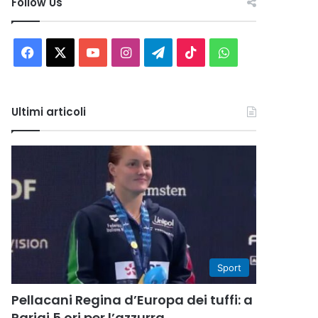
Follow Us
Facebook
X
You
Instagram
Telegram
TikTok
WhatsApp
Tube
Ultimi articoli
Sport
Pellacani Regina d’Europa dei tuffi: a
Parigi 5 ori per l’azzurra