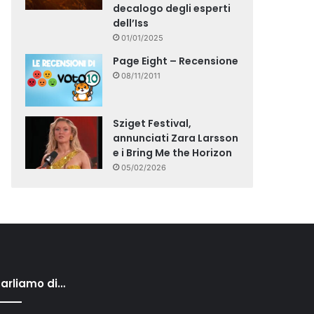
decalogo degli esperti
dell’Iss
01/01/2025
Page Eight – Recensione
08/11/2011
Sziget Festival,
annunciati Zara Larsson
e i Bring Me the Horizon
05/02/2026
arliamo di…