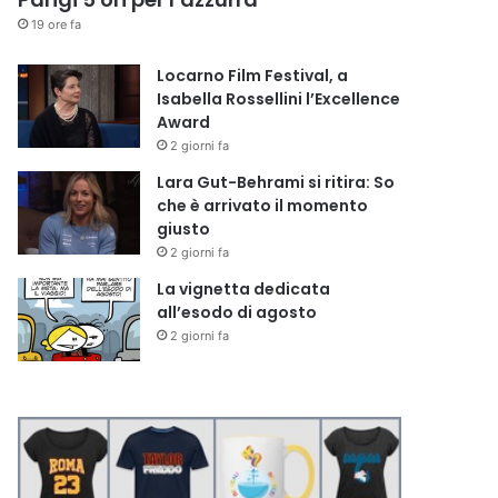
19 ore fa
Locarno Film Festival, a
Isabella Rossellini l’Excellence
Award
2 giorni fa
Lara Gut-Behrami si ritira: So
che è arrivato il momento
giusto
2 giorni fa
La vignetta dedicata
all’esodo di agosto
2 giorni fa