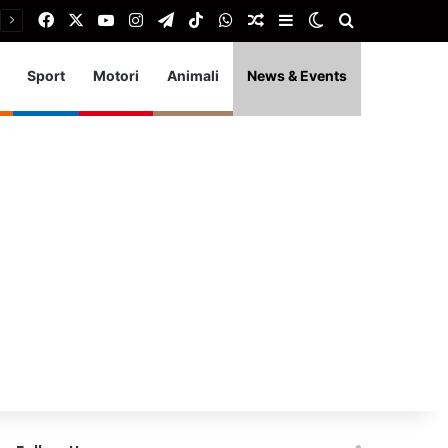
Facebook
X
You Tube
Instagram
Telegram
TikTok
WhatsApp
Articolo Random
Barra laterale
Cambia aspetto
Cerca
Sport
Motori
Animali
News & Events