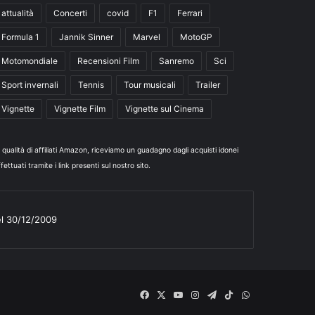
attualità
Concerti
covid
F1
Ferrari
Formula 1
Jannik Sinner
Marvel
MotoGP
Motomondiale
Recensioni Film
Sanremo
Sci
Sport invernali
Tennis
Tour musicali
Trailer
Vignette
Vignette Film
Vignette sul Cinema
n qualità di affiliati Amazon, riceviamo un guadagno dagli acquisti idonei
fettuati tramite i link presenti sul nostro sito.
el 30/12/2009
Facebook
X
You
Instagram
Telegram
TikTok
WhatsApp
Tube