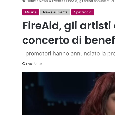
Home
/
News & Events
/
FireAid, gli artisti annunciati 
Musica
News & Events
Spettacolo
FireAid, gli artist
concerto di bene
I promotori hanno annunciato la pres
17/01/2025