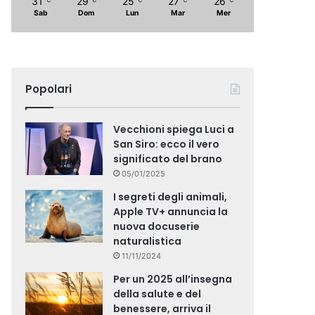
31
29
25
27
26
Sab
Dom
Lun
Mar
Mer
Popolari
Vecchioni spiega Luci a
San Siro: ecco il vero
significato del brano
05/01/2025
I segreti degli animali,
Apple TV+ annuncia la
nuova docuserie
naturalistica
11/11/2024
Per un 2025 all’insegna
della salute e del
benessere, arriva il