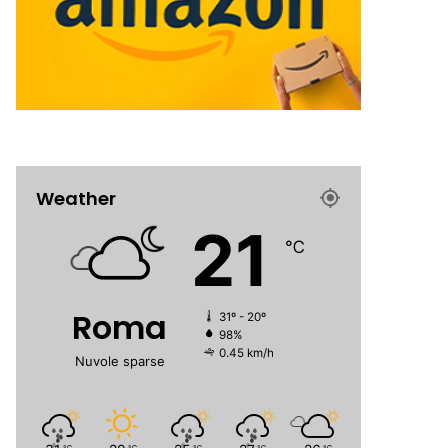
Weather
21
℃
Roma
31º - 20º
98%
0.45 km/h
Nuvole sparse
℃
℃
℃
℃
℃