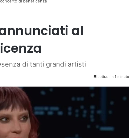
al concerto di beneficenza
i annunciati al
ficenza
enza di tanti grandi artisti
Lettura in 1 minuto