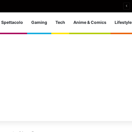
 d’Europa dei tuffi: a Parigi 5 ori per l’azzurra
Spettacolo
Gaming
Tech
Anime & Comics
Lifestyle