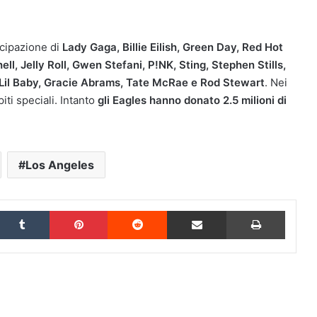
ecipazione di
Lady Gaga, Billie Eilish, Green Day, Red Hot
ell, Jelly Roll, Gwen Stefani, P!NK, Sting, Stephen Stills,
 Lil Baby, Gracie Abrams, Tate McRae e Rod Stewart
. Nei
piti speciali. Intanto
gli Eagles hanno donato 2.5 milioni di
Los Angeles
inkedIn
Tumblr
Pinterest
Reddit
Condividi via Email
Stampa