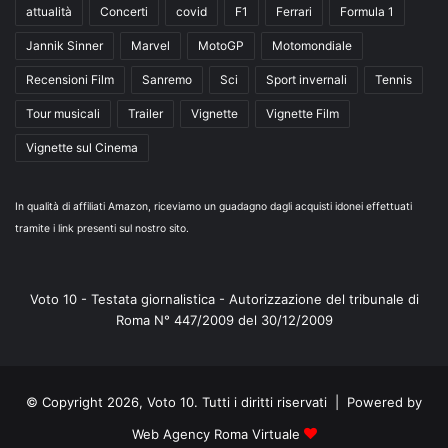
attualità
Concerti
covid
F1
Ferrari
Formula 1
Jannik Sinner
Marvel
MotoGP
Motomondiale
Recensioni Film
Sanremo
Sci
Sport invernali
Tennis
Tour musicali
Trailer
Vignette
Vignette Film
Vignette sul Cinema
In qualità di affiliati Amazon, riceviamo un guadagno dagli acquisti idonei effettuati
tramite i link presenti sul nostro sito.
Voto 10 - Testata giornalistica - Autorizzazione del tribunale di
Roma N° 447/2009 del 30/12/2009
© Copyright 2026, Voto 10. Tutti i diritti riservati | Powered by
Web Agency Roma Virtuale