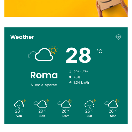
Weather
28
℃
Roma
29º - 27º
70%
1.34 km/h
Nuvole sparse
28
29
26
26
28
℃
℃
℃
℃
℃
Ven
Sab
Dom
Lun
Mar