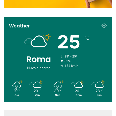
Weather
25
℃
Roma
29º - 25º
83%
1.34 km/h
Nuvole sparse
29
29
30
26
28
℃
℃
℃
℃
℃
Gio
Ven
Sab
Dom
Lun