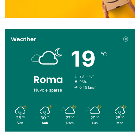
Weather
19
℃
Roma
28º - 18º
96%
0.45 km/h
Nuvole sparse
28
30
27
29
25
℃
℃
℃
℃
℃
Ven
Sab
Dom
Lun
Mar