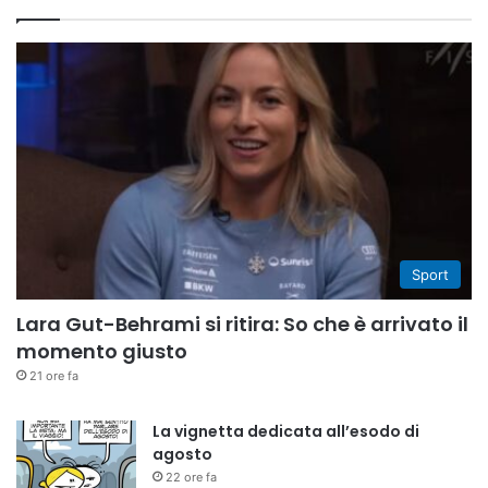
Sport
Lara Gut-Behrami si ritira: So che è arrivato il
momento giusto
21 ore fa
La vignetta dedicata all’esodo di
agosto
22 ore fa