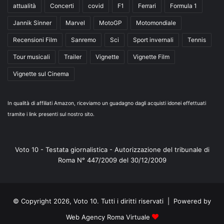
attualità
Concerti
covid
F1
Ferrari
Formula 1
Jannik Sinner
Marvel
MotoGP
Motomondiale
Recensioni Film
Sanremo
Sci
Sport invernali
Tennis
Tour musicali
Trailer
Vignette
Vignette Film
Vignette sul Cinema
In qualità di affiliati Amazon, riceviamo un guadagno dagli acquisti idonei effettuati
tramite i link presenti sul nostro sito.
Voto 10 - Testata giornalistica - Autorizzazione del tribunale di
Roma N° 447/2009 del 30/12/2009
© Copyright 2026, Voto 10. Tutti i diritti riservati | Powered by
Web Agency Roma Virtuale