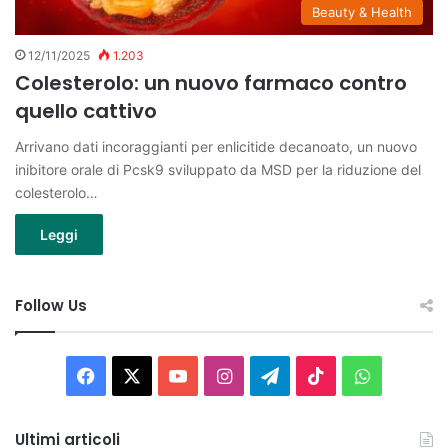
Beauty & Health
12/11/2025
1.203
Colesterolo: un nuovo farmaco contro
quello cattivo
Arrivano dati incoraggianti per enlicitide decanoato, un nuovo
inibitore orale di Pcsk9 sviluppato da MSD per la riduzione del
colesterolo…
Leggi
Follow Us
Facebook
X
You
Instagram
Telegram
TikTok
WhatsAp
Tube
Ultimi articoli