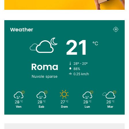
Weather
21
℃
Roma
28º - 20º
88%
0.25 km/h
Nuvole sparse
28
28
27
28
26
℃
℃
℃
℃
℃
Ven
Sab
Dom
Lun
Mar