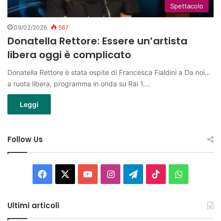
Spettacolo
09/02/2026
567
Donatella Rettore: Essere un’artista
libera oggi è complicato
Donatella Rettore è stata ospite di Francesca Fialdini a Da noi…
a ruota libera, programma in onda su Rai 1.…
Leggi
Follow Us
Facebook
X
You
Instagram
Telegram
TikTok
WhatsAp
Tube
Ultimi articoli