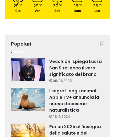
29
29
30
26
28
℃
℃
℃
℃
℃
Gio
Ven
Sab
Dom
Lun
Popolari
Vecchioni spiega Luci a
San Siro: ecco il vero
significato del brano
05/01/2025
I segreti degli animali,
Apple TV+ annuncia la
nuova docuserie
naturalistica
11/11/2024
Per un 2025 all’insegna
della salute e del