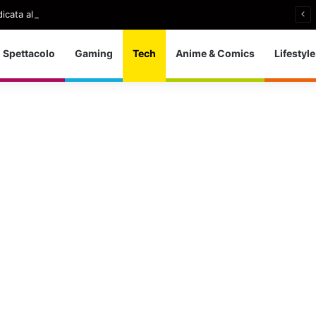
icata all’esodo di agosto
Spettacolo
Gaming
Tech
Anime & Comics
Lifestyle