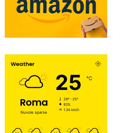
Weather
25
℃
Roma
29º - 25º
83%
1.34 km/h
Nuvole sparse