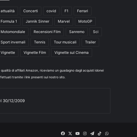
attualità
Concerti
covid
F1
Ferrari
Formula 1
Jannik Sinner
Marvel
MotoGP
Motomondiale
Recensioni Film
Sanremo
Sci
Sport invernali
Tennis
Tour musicali
Trailer
Vignette
Vignette Film
Vignette sul Cinema
n qualità di affiliati Amazon, riceviamo un guadagno dagli acquisti idonei
fettuati tramite i link presenti sul nostro sito.
el 30/12/2009
Facebook
X
You
Instagram
Telegram
TikTok
WhatsApp