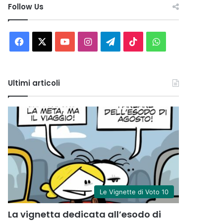
Follow Us
Facebook
X
You
Instagram
Telegram
TikTok
WhatsApp
Tube
Ultimi articoli
Le Vignette di Voto 10
La vignetta dedicata all’esodo di