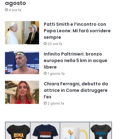
agosto
4 ore fa
Patti Smith e l’incontro con
Papa Leone: Mi farà sorridere
sempre
20 ore fa
Infinito Paltrinieri: bronzo
europeo nella 5 km in acque
libere
1 giorno fa
Chiara Ferragni, debutto da
attrice in Come distruggere
l’ex
2 giorni fa