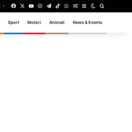
Facebook
X
You Tube
Instagram
Telegram
TikTok
WhatsApp
Articolo Random
Barra laterale
Cambia aspetto
Cerca
Sport
Motori
Animali
News & Events